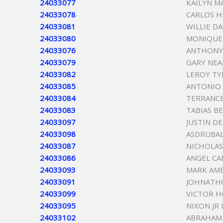
24033077
KAILYN M
24033078
CARLOS H
24033081
WILLIE DA
24033080
MONIQUE
24033076
ANTHONY 
24033079
GARY NEA
24033082
LEROY TY
24033085
ANTONIO
24033084
TERRANCE
24033083
TABIAS B
24033097
JUSTIN D
24033098
ASDRUBAL
24033087
NICHOLA
24033086
ANGEL CA
24033093
MARK AMB
24033091
JOHNATH
24033099
VICTOR H
24033095
NIXON JR 
24033102
ABRAHAM