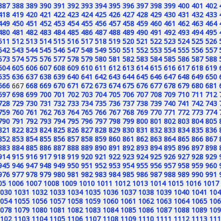
387
388
389
390
391
392
393
394
395
396
397
398
399
400
401
402
418
419
420
421
422
423
424
425
426
427
428
429
430
431
432
433
449
450
451
452
453
454
455
456
457
458
459
460
461
462
463
464
480
481
482
483
484
485
486
487
488
489
490
491
492
493
494
495
511
512
513
514
515
516
517
518
519
520
521
522
523
524
525
526
542
543
544
545
546
547
548
549
550
551
552
553
554
555
556
557
573
574
575
576
577
578
579
580
581
582
583
584
585
586
587
588
604
605
606
607
608
609
610
611
612
613
614
615
616
617
618
619
635
636
637
638
639
640
641
642
643
644
645
646
647
648
649
650
666
667
668
669
670
671
672
673
674
675
676
677
678
679
680
681
697
698
699
700
701
702
703
704
705
706
707
708
709
710
711
712
728
729
730
731
732
733
734
735
736
737
738
739
740
741
742
743
759
760
761
762
763
764
765
766
767
768
769
770
771
772
773
774
790
791
792
793
794
795
796
797
798
799
800
801
802
803
804
805
821
822
823
824
825
826
827
828
829
830
831
832
833
834
835
836
852
853
854
855
856
857
858
859
860
861
862
863
864
865
866
867
883
884
885
886
887
888
889
890
891
892
893
894
895
896
897
898
914
915
916
917
918
919
920
921
922
923
924
925
926
927
928
929
945
946
947
948
949
950
951
952
953
954
955
956
957
958
959
960
976
977
978
979
980
981
982
983
984
985
986
987
988
989
990
991
05
1006
1007
1008
1009
1010
1011
1012
1013
1014
1015
1016
1017
030
1031
1032
1033
1034
1035
1036
1037
1038
1039
1040
1041
104
054
1055
1056
1057
1058
1059
1060
1061
1062
1063
1064
1065
106
078
1079
1080
1081
1082
1083
1084
1085
1086
1087
1088
1089
109
102
1103
1104
1105
1106
1107
1108
1109
1110
1111
1112
1113
111