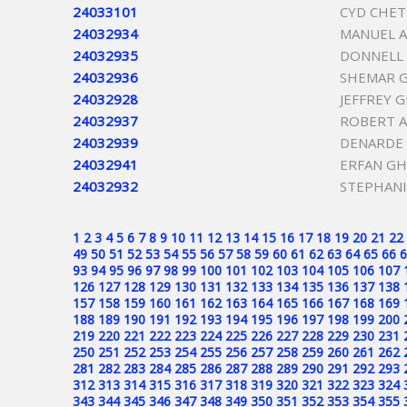
24033101
CYD CHET
24032934
MANUEL A
24032935
DONNELL 
24032936
SHEMAR G
24032928
JEFFREY 
24032937
ROBERT A
24032939
DENARDE 
24032941
ERFAN GH
24032932
STEPHAN
1
2
3
4
5
6
7
8
9
10
11
12
13
14
15
16
17
18
19
20
21
22
49
50
51
52
53
54
55
56
57
58
59
60
61
62
63
64
65
66
6
93
94
95
96
97
98
99
100
101
102
103
104
105
106
107
126
127
128
129
130
131
132
133
134
135
136
137
138
157
158
159
160
161
162
163
164
165
166
167
168
169
188
189
190
191
192
193
194
195
196
197
198
199
200
219
220
221
222
223
224
225
226
227
228
229
230
231
250
251
252
253
254
255
256
257
258
259
260
261
262
281
282
283
284
285
286
287
288
289
290
291
292
293
312
313
314
315
316
317
318
319
320
321
322
323
324
343
344
345
346
347
348
349
350
351
352
353
354
355