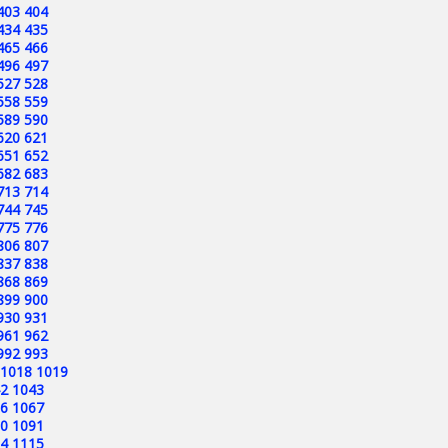
403
404
434
435
465
466
496
497
527
528
558
559
589
590
620
621
651
652
682
683
713
714
744
745
775
776
806
807
837
838
868
869
899
900
930
931
961
962
992
993
1018
1019
2
1043
6
1067
0
1091
4
1115