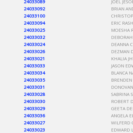
24033089
JOEL JES
24033092
BRIAN AN
24033100
CHRISTO
24033094
ERIC RAS
24033025
MOESHA 
24033032
DEBORAH
24033024
DEANNA C
24033026
DEZMAN D
24033021
KHALIA J
24033033
JASON E
24033034
BLANCA N
24033035
BRENDEN 
24033031
DONOVAN 
24033028
SABRINA 
24033030
ROBERT 
24033029
GEETA DE
24033036
ANGELA E
24033027
WILFERD 
24033023
EDWARD 