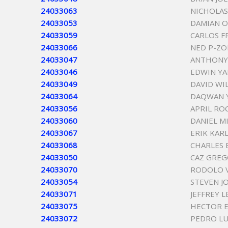
24033063
NICHOLAS
24033053
DAMIAN O
24033059
CARLOS F
24033066
NED P-ZO
24033047
ANTHONY
24033046
EDWIN YA
24033049
DAVID WI
24033064
DAQWAN 
24033056
APRIL RO
24033060
DANIEL M
24033067
ERIK KAR
24033068
CHARLES
24033050
CAZ GREG
24033070
RODOLO 
24033054
STEVEN J
24033071
JEFFREY L
24033075
HECTOR E
24033072
PEDRO LU