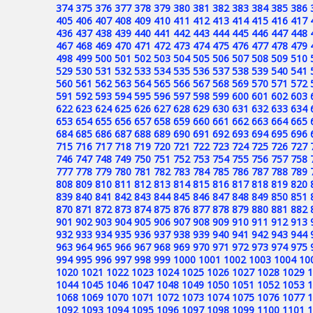
374
375
376
377
378
379
380
381
382
383
384
385
386
405
406
407
408
409
410
411
412
413
414
415
416
417
436
437
438
439
440
441
442
443
444
445
446
447
448
467
468
469
470
471
472
473
474
475
476
477
478
479
498
499
500
501
502
503
504
505
506
507
508
509
510
529
530
531
532
533
534
535
536
537
538
539
540
541
560
561
562
563
564
565
566
567
568
569
570
571
572
591
592
593
594
595
596
597
598
599
600
601
602
603
622
623
624
625
626
627
628
629
630
631
632
633
634
653
654
655
656
657
658
659
660
661
662
663
664
665
684
685
686
687
688
689
690
691
692
693
694
695
696
715
716
717
718
719
720
721
722
723
724
725
726
727
746
747
748
749
750
751
752
753
754
755
756
757
758
777
778
779
780
781
782
783
784
785
786
787
788
789
808
809
810
811
812
813
814
815
816
817
818
819
820
839
840
841
842
843
844
845
846
847
848
849
850
851
870
871
872
873
874
875
876
877
878
879
880
881
882
901
902
903
904
905
906
907
908
909
910
911
912
913
932
933
934
935
936
937
938
939
940
941
942
943
944
963
964
965
966
967
968
969
970
971
972
973
974
975
994
995
996
997
998
999
1000
1001
1002
1003
1004
10
1020
1021
1022
1023
1024
1025
1026
1027
1028
1029
1
1044
1045
1046
1047
1048
1049
1050
1051
1052
1053
1
1068
1069
1070
1071
1072
1073
1074
1075
1076
1077
1
1092
1093
1094
1095
1096
1097
1098
1099
1100
1101
1