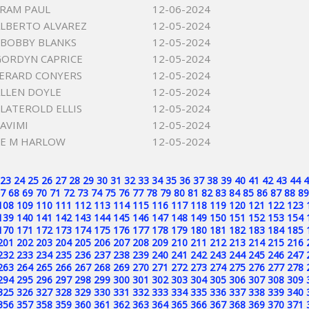
RAM PAUL
12-06-2024
LBERTO ALVAREZ
12-05-2024
BOBBY BLANKS
12-05-2024
ORDYN CAPRICE
12-05-2024
GERARD CONYERS
12-05-2024
LLEN DOYLE
12-05-2024
LATEROLD ELLIS
12-05-2024
AVIMI
12-05-2024
IE M HARLOW
12-05-2024
23
24
25
26
27
28
29
30
31
32
33
34
35
36
37
38
39
40
41
42
43
44
4
7
68
69
70
71
72
73
74
75
76
77
78
79
80
81
82
83
84
85
86
87
88
89
108
109
110
111
112
113
114
115
116
117
118
119
120
121
122
123
139
140
141
142
143
144
145
146
147
148
149
150
151
152
153
154
170
171
172
173
174
175
176
177
178
179
180
181
182
183
184
185
201
202
203
204
205
206
207
208
209
210
211
212
213
214
215
216
232
233
234
235
236
237
238
239
240
241
242
243
244
245
246
247
263
264
265
266
267
268
269
270
271
272
273
274
275
276
277
278
294
295
296
297
298
299
300
301
302
303
304
305
306
307
308
309
325
326
327
328
329
330
331
332
333
334
335
336
337
338
339
340
356
357
358
359
360
361
362
363
364
365
366
367
368
369
370
371