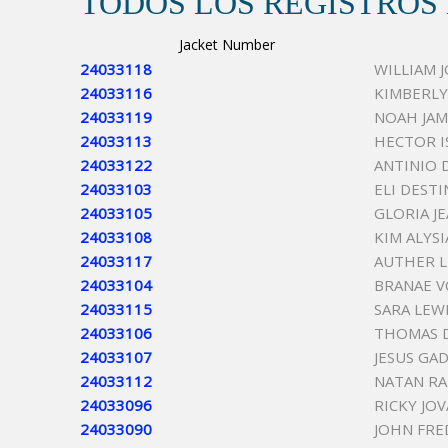
TODOS LOS REGISTROS
Jacket Number
24033118
WILLIAM 
24033116
KIMBERLY
24033119
NOAH JA
24033113
HECTOR I
24033122
ANTINIO 
24033103
ELI DESTI
24033105
GLORIA J
24033108
KIM ALYSI
24033117
AUTHER L
24033104
BRANAE V
24033115
SARA LEW
24033106
THOMAS 
24033107
JESUS GA
24033112
NATAN R
24033096
RICKY JO
24033090
JOHN FRE