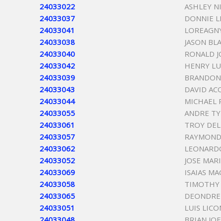
24033022
ASHLEY N
24033037
DONNIE L
24033041
LOREAGNY
24033038
JASON BLA
24033040
RONALD J
24033042
HENRY LU
24033039
BRANDON
24033043
DAVID AC
24033044
MICHAEL 
24033055
ANDRE TY
24033061
TROY DE
24033057
RAYMOND 
24033062
LEONARDO
24033052
JOSE MAR
24033069
ISAIAS M
24033058
TIMOTHY
24033065
DEONDRE 
24033051
LUIS LIC
24033048
BRIAN JO