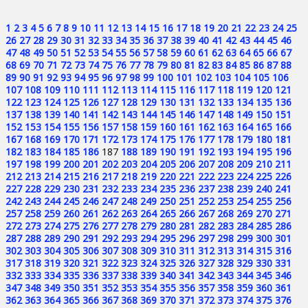
1
2
3
4
5
6
7
8
9
10
11
12
13
14
15
16
17
18
19
20
21
22
23
24
25
26
27
28
29
30
31
32
33
34
35
36
37
38
39
40
41
42
43
44
45
46
47
48
49
50
51
52
53
54
55
56
57
58
59
60
61
62
63
64
65
66
67
68
69
70
71
72
73
74
75
76
77
78
79
80
81
82
83
84
85
86
87
88
89
90
91
92
93
94
95
96
97
98
99
100
101
102
103
104
105
106
107
108
109
110
111
112
113
114
115
116
117
118
119
120
121
122
123
124
125
126
127
128
129
130
131
132
133
134
135
136
137
138
139
140
141
142
143
144
145
146
147
148
149
150
151
152
153
154
155
156
157
158
159
160
161
162
163
164
165
166
167
168
169
170
171
172
173
174
175
176
177
178
179
180
181
182
183
184
185
186
187
188
189
190
191
192
193
194
195
196
197
198
199
200
201
202
203
204
205
206
207
208
209
210
211
212
213
214
215
216
217
218
219
220
221
222
223
224
225
226
227
228
229
230
231
232
233
234
235
236
237
238
239
240
241
242
243
244
245
246
247
248
249
250
251
252
253
254
255
256
257
258
259
260
261
262
263
264
265
266
267
268
269
270
271
272
273
274
275
276
277
278
279
280
281
282
283
284
285
286
287
288
289
290
291
292
293
294
295
296
297
298
299
300
301
302
303
304
305
306
307
308
309
310
311
312
313
314
315
316
317
318
319
320
321
322
323
324
325
326
327
328
329
330
331
332
333
334
335
336
337
338
339
340
341
342
343
344
345
346
347
348
349
350
351
352
353
354
355
356
357
358
359
360
361
362
363
364
365
366
367
368
369
370
371
372
373
374
375
376