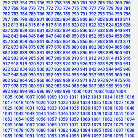
752
753
754
755
756
757
758
759
760
761
762
763
764
765
766
767
768
769
770
771
772
773
774
775
776
777
778
779
780
781
782
783
784
785
786
787
788
789
790
791
792
793
794
795
796
797
798
799
800
801
802
803
804
805
806
807
808
809
810
811
812
813
814
815
816
817
818
819
820
821
822
823
824
825
826
827
828
829
830
831
832
833
834
835
836
837
838
839
840
841
842
843
844
845
846
847
848
849
850
851
852
853
854
855
856
857
858
859
860
861
862
863
864
865
866
867
868
869
870
871
872
873
874
875
876
877
878
879
880
881
882
883
884
885
886
887
888
889
890
891
892
893
894
895
896
897
898
899
900
901
902
903
904
905
906
907
908
909
910
911
912
913
914
915
916
917
918
919
920
921
922
923
924
925
926
927
928
929
930
931
932
933
934
935
936
937
938
939
940
941
942
943
944
945
946
947
948
949
950
951
952
953
954
955
956
957
958
959
960
961
962
963
964
965
966
967
968
969
970
971
972
973
974
975
976
977
978
979
980
981
982
983
984
985
986
987
988
989
990
991
992
993
994
995
996
997
998
999
1000
1001
1002
1003
1004
1005
1006
1007
1008
1009
1010
1011
1012
1013
1014
1015
1016
1017
1018
1019
1020
1021
1022
1023
1024
1025
1026
1027
1028
1029
1030
1031
1032
1033
1034
1035
1036
1037
1038
1039
1040
1041
1042
1043
1044
1045
1046
1047
1048
1049
1050
1051
1052
1053
1054
1055
1056
1057
1058
1059
1060
1061
1062
1063
1064
1065
1066
1067
1068
1069
1070
1071
1072
1073
1074
1075
1076
1077
1078
1079
1080
1081
1082
1083
1084
1085
1086
1087
1088
1089
1090
1091
1092
1093
1094
1095
1096
1097
1098
1099
1100