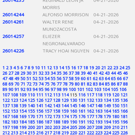
26014235
REGINALD LEON JR
04-21-2026
MORRIS
26014244
ALFONSO MORRISON
04-21-2026
26014261
WALTER RENE
04-21-2026
MUNOZACOSTA
26014257
ELIEZER
04-21-2026
NEGRONALVARADO
26014226
TRACY HOAI NGUYEN
04-21-2026
1
2
3
4
5
6
7
8
9
10
11
12
13
14
15
16
17
18
19
20
21
22
23
24
25
26
27
28
29
30
31
32
33
34
35
36
37
38
39
40
41
42
43
44
45
46
47
48
49
50
51
52
53
54
55
56
57
58
59
60
61
62
63
64
65
66
67
68
69
70
71
72
73
74
75
76
77
78
79
80
81
82
83
84
85
86
87
88
89
90
91
92
93
94
95
96
97
98
99
100
101
102
103
104
105
106
107
108
109
110
111
112
113
114
115
116
117
118
119
120
121
122
123
124
125
126
127
128
129
130
131
132
133
134
135
136
137
138
139
140
141
142
143
144
145
146
147
148
149
150
151
152
153
154
155
156
157
158
159
160
161
162
163
164
165
166
167
168
169
170
171
172
173
174
175
176
177
178
179
180
181
182
183
184
185
186
187
188
189
190
191
192
193
194
195
196
197
198
199
200
201
202
203
204
205
206
207
208
209
210
211
212
213
214
215
216
217
218
219
220
221
222
223
224
225
226