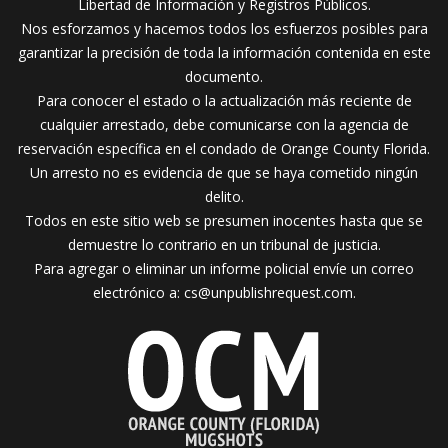
Libertad de Información y Registros Públicos.
Nos esforzamos y hacemos todos los esfuerzos posibles para
garantizar la precisión de toda la información contenida en este
documento.
Para conocer el estado o la actualización más reciente de
cualquier arrestado, debe comunicarse con la agencia de
reservación específica en el condado de Orange County Florida.
Un arresto no es evidencia de que se haya cometido ningún
delito.
Todos en este sitio web se presumen inocentes hasta que se
demuestre lo contrario en un tribunal de justicia.
Para agregar o eliminar un informe policial envíe un correo
electrónico a:
cs@unpublishrequest.com
.