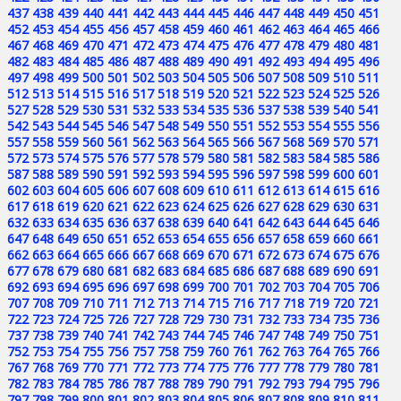
437
438
439
440
441
442
443
444
445
446
447
448
449
450
451
452
453
454
455
456
457
458
459
460
461
462
463
464
465
466
467
468
469
470
471
472
473
474
475
476
477
478
479
480
481
482
483
484
485
486
487
488
489
490
491
492
493
494
495
496
497
498
499
500
501
502
503
504
505
506
507
508
509
510
511
512
513
514
515
516
517
518
519
520
521
522
523
524
525
526
527
528
529
530
531
532
533
534
535
536
537
538
539
540
541
542
543
544
545
546
547
548
549
550
551
552
553
554
555
556
557
558
559
560
561
562
563
564
565
566
567
568
569
570
571
572
573
574
575
576
577
578
579
580
581
582
583
584
585
586
587
588
589
590
591
592
593
594
595
596
597
598
599
600
601
602
603
604
605
606
607
608
609
610
611
612
613
614
615
616
617
618
619
620
621
622
623
624
625
626
627
628
629
630
631
632
633
634
635
636
637
638
639
640
641
642
643
644
645
646
647
648
649
650
651
652
653
654
655
656
657
658
659
660
661
662
663
664
665
666
667
668
669
670
671
672
673
674
675
676
677
678
679
680
681
682
683
684
685
686
687
688
689
690
691
692
693
694
695
696
697
698
699
700
701
702
703
704
705
706
707
708
709
710
711
712
713
714
715
716
717
718
719
720
721
722
723
724
725
726
727
728
729
730
731
732
733
734
735
736
737
738
739
740
741
742
743
744
745
746
747
748
749
750
751
752
753
754
755
756
757
758
759
760
761
762
763
764
765
766
767
768
769
770
771
772
773
774
775
776
777
778
779
780
781
782
783
784
785
786
787
788
789
790
791
792
793
794
795
796
797
798
799
800
801
802
803
804
805
806
807
808
809
810
811