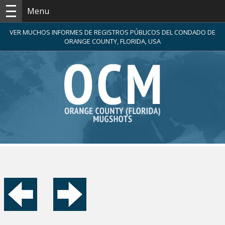
Menu
VER MUCHOS INFORMES DE REGISTROS PÚBLICOS DEL CONDADO DE
ORANGE COUNTY, FLORIDA, USA