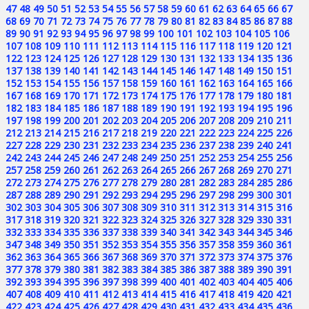
47
48
49
50
51
52
53
54
55
56
57
58
59
60
61
62
63
64
65
66
67
68
69
70
71
72
73
74
75
76
77
78
79
80
81
82
83
84
85
86
87
88
89
90
91
92
93
94
95
96
97
98
99
100
101
102
103
104
105
106
107
108
109
110
111
112
113
114
115
116
117
118
119
120
121
122
123
124
125
126
127
128
129
130
131
132
133
134
135
136
137
138
139
140
141
142
143
144
145
146
147
148
149
150
151
152
153
154
155
156
157
158
159
160
161
162
163
164
165
166
167
168
169
170
171
172
173
174
175
176
177
178
179
180
181
182
183
184
185
186
187
188
189
190
191
192
193
194
195
196
197
198
199
200
201
202
203
204
205
206
207
208
209
210
211
212
213
214
215
216
217
218
219
220
221
222
223
224
225
226
227
228
229
230
231
232
233
234
235
236
237
238
239
240
241
242
243
244
245
246
247
248
249
250
251
252
253
254
255
256
257
258
259
260
261
262
263
264
265
266
267
268
269
270
271
272
273
274
275
276
277
278
279
280
281
282
283
284
285
286
287
288
289
290
291
292
293
294
295
296
297
298
299
300
301
302
303
304
305
306
307
308
309
310
311
312
313
314
315
316
317
318
319
320
321
322
323
324
325
326
327
328
329
330
331
332
333
334
335
336
337
338
339
340
341
342
343
344
345
346
347
348
349
350
351
352
353
354
355
356
357
358
359
360
361
362
363
364
365
366
367
368
369
370
371
372
373
374
375
376
377
378
379
380
381
382
383
384
385
386
387
388
389
390
391
392
393
394
395
396
397
398
399
400
401
402
403
404
405
406
407
408
409
410
411
412
413
414
415
416
417
418
419
420
421
422
423
424
425
426
427
428
429
430
431
432
433
434
435
436