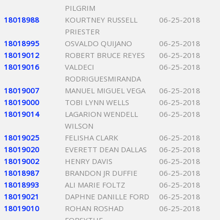
PILGRIM
18018988
KOURTNEY RUSSELL
06-25-2018
PRIESTER
18018995
OSVALDO QUIJANO
06-25-2018
18019012
ROBERT BRUCE REYES
06-25-2018
18019016
VALDECI
06-25-2018
RODRIGUESMIRANDA
18019007
MANUEL MIGUEL VEGA
06-25-2018
18019000
TOBI LYNN WELLS
06-25-2018
18019014
LAGARION WENDELL
06-25-2018
WILSON
18019025
FELISHA CLARK
06-25-2018
18019020
EVERETT DEAN DALLAS
06-25-2018
18019002
HENRY DAVIS
06-25-2018
18018987
BRANDON JR DUFFIE
06-25-2018
18018993
ALI MARIE FOLTZ
06-25-2018
18019021
DAPHNE DANILLE FORD
06-25-2018
18019010
ROHAN ROSHAD
06-25-2018