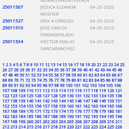
MORALESMONTEVERDE
25011507
JESSICA ELEANOR
04-25-2025
MOSHER
25011527
ERIK A ORREGO
04-25-2025
25011510
JOSE CARLOS
04-25-2025
PARRAGERLADO
25011534
HECTOR EMILIO
04-25-2025
GARCIASANCHEZ
1
2
3
4
5
6
7
8
9
10
11
12
13
14
15
16
17
18
19
20
21
22
23
24
25
26
27
28
29
30
31
32
33
34
35
36
37
38
39
40
41
42
43
44
45
46
47
48
49
50
51
52
53
54
55
56
57
58
59
60
61
62
63
64
65
66
67
68
69
70
71
72
73
74
75
76
77
78
79
80
81
82
83
84
85
86
87
88
89
90
91
92
93
94
95
96
97
98
99
100
101
102
103
104
105
106
107
108
109
110
111
112
113
114
115
116
117
118
119
120
121
122
123
124
125
126
127
128
129
130
131
132
133
134
135
136
137
138
139
140
141
142
143
144
145
146
147
148
149
150
151
152
153
154
155
156
157
158
159
160
161
162
163
164
165
166
167
168
169
170
171
172
173
174
175
176
177
178
179
180
181
182
183
184
185
186
187
188
189
190
191
192
193
194
195
196
197
198
199
200
201
202
203
204
205
206
207
208
209
210
211
212
213
214
215
216
217
218
219
220
221
222
223
224
225
226