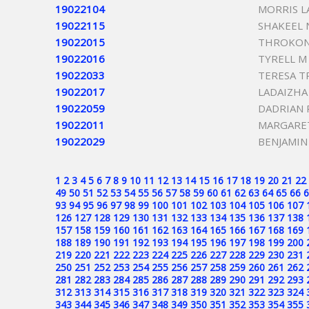
19022104
MORRIS 
19022115
SHAKEEL N
19022015
THROKON
19022016
TYRELL M
19022033
TERESA T
19022017
LADAIZHA
19022059
DADRIAN
19022011
MARGARET
19022029
BENJAMIN
1
2
3
4
5
6
7
8
9
10
11
12
13
14
15
16
17
18
19
20
21
22
49
50
51
52
53
54
55
56
57
58
59
60
61
62
63
64
65
66
6
93
94
95
96
97
98
99
100
101
102
103
104
105
106
107
126
127
128
129
130
131
132
133
134
135
136
137
138
157
158
159
160
161
162
163
164
165
166
167
168
169
188
189
190
191
192
193
194
195
196
197
198
199
200
219
220
221
222
223
224
225
226
227
228
229
230
231
250
251
252
253
254
255
256
257
258
259
260
261
262
281
282
283
284
285
286
287
288
289
290
291
292
293
312
313
314
315
316
317
318
319
320
321
322
323
324
343
344
345
346
347
348
349
350
351
352
353
354
355