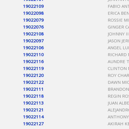
19022109
FABIO AN
19022098
ERICA BE
19022079
ROSSIE M
19022076
GINGER C
19022108
JOHNNY II
19022097
JASON JER
19022106
ANGEL LU
19022110
RICHARD 
19022116
AUNDRE T
19022119
CLINTON 
19022120
ROY CHAR
19022122
DAWN MIC
19022111
BRANDON
19022118
REGIN RO
19022113
JUAN ALB
19022121
ALEJANDR
19022114
ANTHONY
19022127
AKIRAH K