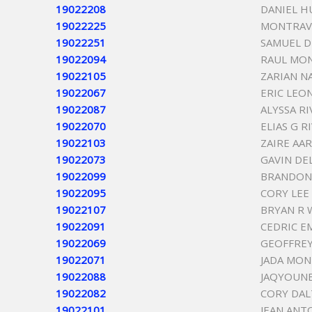
19022208
DANIEL 
19022225
MONTRAV
19022251
SAMUEL 
19022094
RAUL MO
19022105
ZARIAN N
19022067
ERIC LEO
19022087
ALYSSA R
19022070
ELIAS G 
19022103
ZAIRE AA
19022073
GAVIN DEL
19022099
BRANDON
19022095
CORY LEE
19022107
BRYAN R 
19022091
CEDRIC 
19022069
GEOFFRE
19022071
JADA MO
19022088
JAQYOUN
19022082
CORY DA
19022101
JEAN ANT