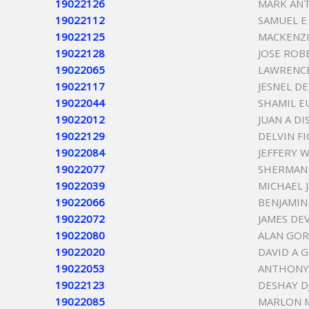
19022126
MARK AN
19022112
SAMUEL E
19022125
MACKENZI
19022128
JOSE RO
19022065
LAWRENC
19022117
JESNEL D
19022044
SHAMIL E
19022012
JUAN A DI
19022129
DELVIN F
19022084
JEFFERY 
19022077
SHERMAN 
19022039
MICHAEL 
19022066
BENJAMIN
19022072
JAMES DE
19022080
ALAN GOR
19022020
DAVID A 
19022053
ANTHONY
19022123
DESHAY D
19022085
MARLON M