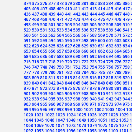
374
375
376
377
378
379
380
381
382
383
384
385
386
405
406
407
408
409
410
411
412
413
414
415
416
417
436
437
438
439
440
441
442
443
444
445
446
447
448
467
468
469
470
471
472
473
474
475
476
477
478
479
498
499
500
501
502
503
504
505
506
507
508
509
510
529
530
531
532
533
534
535
536
537
538
539
540
541
560
561
562
563
564
565
566
567
568
569
570
571
572
591
592
593
594
595
596
597
598
599
600
601
602
603
622
623
624
625
626
627
628
629
630
631
632
633
634
653
654
655
656
657
658
659
660
661
662
663
664
665
684
685
686
687
688
689
690
691
692
693
694
695
696
715
716
717
718
719
720
721
722
723
724
725
726
727
746
747
748
749
750
751
752
753
754
755
756
757
758
777
778
779
780
781
782
783
784
785
786
787
788
789
808
809
810
811
812
813
814
815
816
817
818
819
820
839
840
841
842
843
844
845
846
847
848
849
850
851
870
871
872
873
874
875
876
877
878
879
880
881
882
901
902
903
904
905
906
907
908
909
910
911
912
913
932
933
934
935
936
937
938
939
940
941
942
943
944
963
964
965
966
967
968
969
970
971
972
973
974
975
994
995
996
997
998
999
1000
1001
1002
1003
1004
10
1020
1021
1022
1023
1024
1025
1026
1027
1028
1029
1
1044
1045
1046
1047
1048
1049
1050
1051
1052
1053
1
1068
1069
1070
1071
1072
1073
1074
1075
1076
1077
1
1092
1093
1094
1095
1096
1097
1098
1099
1100
1101
1