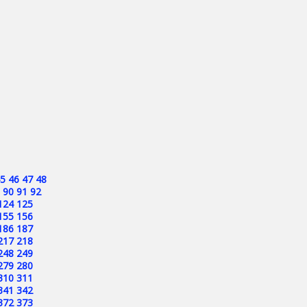
5
46
47
48
90
91
92
124
125
155
156
186
187
217
218
248
249
279
280
310
311
341
342
372
373