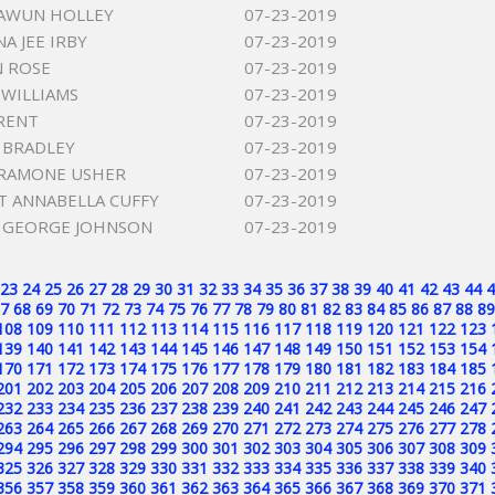
LAWUN HOLLEY
07-23-2019
A JEE IRBY
07-23-2019
 ROSE
07-23-2019
 WILLIAMS
07-23-2019
RENT
07-23-2019
 BRADLEY
07-23-2019
 RAMONE USHER
07-23-2019
 ANNABELLA CUFFY
07-23-2019
 GEORGE JOHNSON
07-23-2019
23
24
25
26
27
28
29
30
31
32
33
34
35
36
37
38
39
40
41
42
43
44
4
7
68
69
70
71
72
73
74
75
76
77
78
79
80
81
82
83
84
85
86
87
88
89
108
109
110
111
112
113
114
115
116
117
118
119
120
121
122
123
139
140
141
142
143
144
145
146
147
148
149
150
151
152
153
154
170
171
172
173
174
175
176
177
178
179
180
181
182
183
184
185
201
202
203
204
205
206
207
208
209
210
211
212
213
214
215
216
232
233
234
235
236
237
238
239
240
241
242
243
244
245
246
247
263
264
265
266
267
268
269
270
271
272
273
274
275
276
277
278
294
295
296
297
298
299
300
301
302
303
304
305
306
307
308
309
325
326
327
328
329
330
331
332
333
334
335
336
337
338
339
340
356
357
358
359
360
361
362
363
364
365
366
367
368
369
370
371