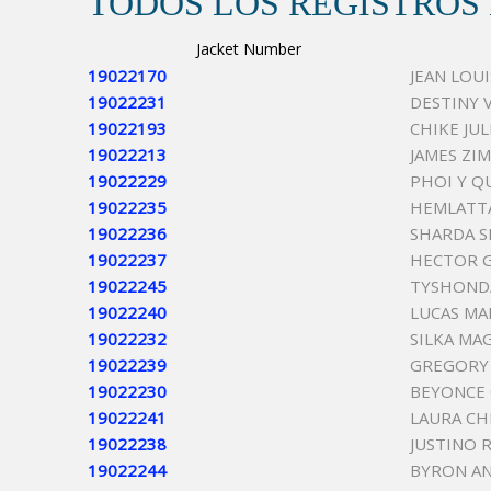
TODOS LOS REGISTROS
Jacket Number
19022170
JEAN LO
19022231
DESTINY 
19022193
CHIKE JU
19022213
JAMES ZIM
19022229
PHOI Y Q
19022235
HEMLATT
19022236
SHARDA S
19022237
HECTOR G
19022245
TYSHONDA
19022240
LUCAS MA
19022232
SILKA MA
19022239
GREGORY
19022230
BEYONCE
19022241
LAURA CH
19022238
JUSTINO 
19022244
BYRON A