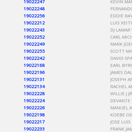
19022247
KEVIN MA
19022248
FERNANDO
19022256
EDDIE RA
19022212
LUIS XEI
19022243
DJ LAMAR
19022252
CARL MIC
19022249
MARK JOE
19022255
SCOTT M
19022242
DAVID SP
19022168
EARL BYR
19022196
JAMES DA
19022131
JOSEPH 
19022134
RACHEL 
19022228
WILLIE J J
19022224
DEVANTE
19022226
MANUEL 
19022198
KOEBE O
19022217
JOSE LUI
19022233
FRANK JA