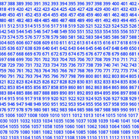
387
388
389
390
391
392
393
394
395
396
397
398
399
400
401
402
418
419
420
421
422
423
424
425
426
427
428
429
430
431
432
433
449
450
451
452
453
454
455
456
457
458
459
460
461
462
463
464
480
481
482
483
484
485
486
487
488
489
490
491
492
493
494
495
511
512
513
514
515
516
517
518
519
520
521
522
523
524
525
526
542
543
544
545
546
547
548
549
550
551
552
553
554
555
556
557
573
574
575
576
577
578
579
580
581
582
583
584
585
586
587
588
604
605
606
607
608
609
610
611
612
613
614
615
616
617
618
619
635
636
637
638
639
640
641
642
643
644
645
646
647
648
649
650
666
667
668
669
670
671
672
673
674
675
676
677
678
679
680
681
697
698
699
700
701
702
703
704
705
706
707
708
709
710
711
712
728
729
730
731
732
733
734
735
736
737
738
739
740
741
742
743
759
760
761
762
763
764
765
766
767
768
769
770
771
772
773
774
790
791
792
793
794
795
796
797
798
799
800
801
802
803
804
805
821
822
823
824
825
826
827
828
829
830
831
832
833
834
835
836
852
853
854
855
856
857
858
859
860
861
862
863
864
865
866
867
883
884
885
886
887
888
889
890
891
892
893
894
895
896
897
898
914
915
916
917
918
919
920
921
922
923
924
925
926
927
928
929
945
946
947
948
949
950
951
952
953
954
955
956
957
958
959
960
976
977
978
979
980
981
982
983
984
985
986
987
988
989
990
991
05
1006
1007
1008
1009
1010
1011
1012
1013
1014
1015
1016
1017
030
1031
1032
1033
1034
1035
1036
1037
1038
1039
1040
1041
104
054
1055
1056
1057
1058
1059
1060
1061
1062
1063
1064
1065
106
078
1079
1080
1081
1082
1083
1084
1085
1086
1087
1088
1089
109
102
1103
1104
1105
1106
1107
1108
1109
1110
1111
1112
1113
111