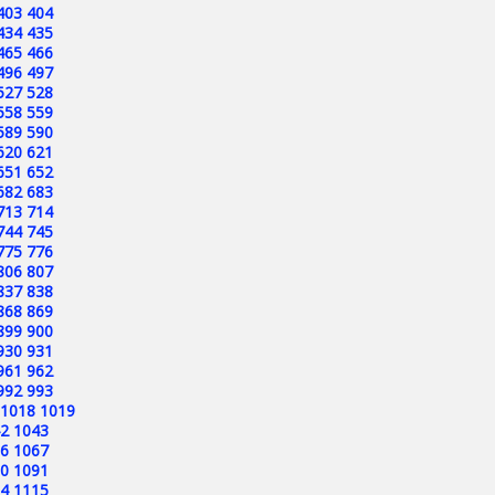
403
404
434
435
465
466
496
497
527
528
558
559
589
590
620
621
651
652
682
683
713
714
744
745
775
776
806
807
837
838
868
869
899
900
930
931
961
962
992
993
1018
1019
2
1043
6
1067
0
1091
4
1115