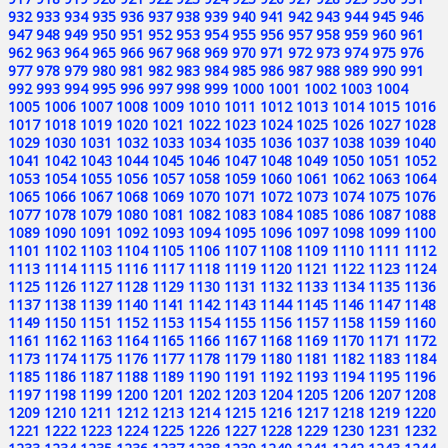
932
933
934
935
936
937
938
939
940
941
942
943
944
945
946
947
948
949
950
951
952
953
954
955
956
957
958
959
960
961
962
963
964
965
966
967
968
969
970
971
972
973
974
975
976
977
978
979
980
981
982
983
984
985
986
987
988
989
990
991
992
993
994
995
996
997
998
999
1000
1001
1002
1003
1004
1005
1006
1007
1008
1009
1010
1011
1012
1013
1014
1015
1016
1017
1018
1019
1020
1021
1022
1023
1024
1025
1026
1027
1028
1029
1030
1031
1032
1033
1034
1035
1036
1037
1038
1039
1040
1041
1042
1043
1044
1045
1046
1047
1048
1049
1050
1051
1052
1053
1054
1055
1056
1057
1058
1059
1060
1061
1062
1063
1064
1065
1066
1067
1068
1069
1070
1071
1072
1073
1074
1075
1076
1077
1078
1079
1080
1081
1082
1083
1084
1085
1086
1087
1088
1089
1090
1091
1092
1093
1094
1095
1096
1097
1098
1099
1100
1101
1102
1103
1104
1105
1106
1107
1108
1109
1110
1111
1112
1113
1114
1115
1116
1117
1118
1119
1120
1121
1122
1123
1124
1125
1126
1127
1128
1129
1130
1131
1132
1133
1134
1135
1136
1137
1138
1139
1140
1141
1142
1143
1144
1145
1146
1147
1148
1149
1150
1151
1152
1153
1154
1155
1156
1157
1158
1159
1160
1161
1162
1163
1164
1165
1166
1167
1168
1169
1170
1171
1172
1173
1174
1175
1176
1177
1178
1179
1180
1181
1182
1183
1184
1185
1186
1187
1188
1189
1190
1191
1192
1193
1194
1195
1196
1197
1198
1199
1200
1201
1202
1203
1204
1205
1206
1207
1208
1209
1210
1211
1212
1213
1214
1215
1216
1217
1218
1219
1220
1221
1222
1223
1224
1225
1226
1227
1228
1229
1230
1231
1232