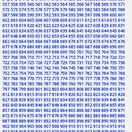
557
558
559
560
561
562
563
564
565
566
567
568
569
570
571
572
573
574
575
576
577
578
579
580
581
582
583
584
585
586
587
588
589
590
591
592
593
594
595
596
597
598
599
600
601
602
603
604
605
606
607
608
609
610
611
612
613
614
615
616
617
618
619
620
621
622
623
624
625
626
627
628
629
630
631
632
633
634
635
636
637
638
639
640
641
642
643
644
645
646
647
648
649
650
651
652
653
654
655
656
657
658
659
660
661
662
663
664
665
666
667
668
669
670
671
672
673
674
675
676
677
678
679
680
681
682
683
684
685
686
687
688
689
690
691
692
693
694
695
696
697
698
699
700
701
702
703
704
705
706
707
708
709
710
711
712
713
714
715
716
717
718
719
720
721
722
723
724
725
726
727
728
729
730
731
732
733
734
735
736
737
738
739
740
741
742
743
744
745
746
747
748
749
750
751
752
753
754
755
756
757
758
759
760
761
762
763
764
765
766
767
768
769
770
771
772
773
774
775
776
777
778
779
780
781
782
783
784
785
786
787
788
789
790
791
792
793
794
795
796
797
798
799
800
801
802
803
804
805
806
807
808
809
810
811
812
813
814
815
816
817
818
819
820
821
822
823
824
825
826
827
828
829
830
831
832
833
834
835
836
837
838
839
840
841
842
843
844
845
846
847
848
849
850
851
852
853
854
855
856
857
858
859
860
861
862
863
864
865
866
867
868
869
870
871
872
873
874
875
876
877
878
879
880
881
882
883
884
885
886
887
888
889
890
891
892
893
894
895
896
897
898
899
900
901
902
903
904
905
906
907
908
909
910
911
912
913
914
915
916
917
918
919
920
921
922
923
924
925
926
927
928
929
930
931