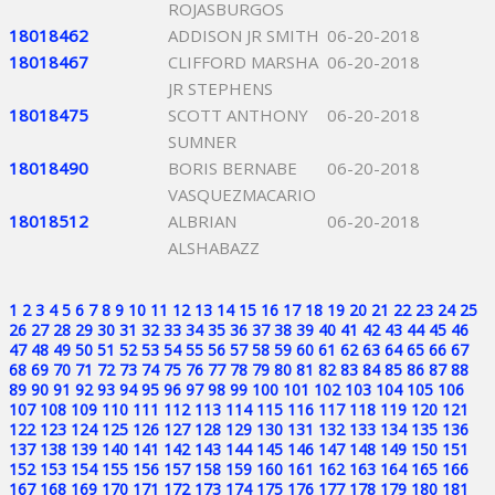
ROJASBURGOS
18018462
ADDISON JR SMITH
06-20-2018
18018467
CLIFFORD MARSHA
06-20-2018
JR STEPHENS
18018475
SCOTT ANTHONY
06-20-2018
SUMNER
18018490
BORIS BERNABE
06-20-2018
VASQUEZMACARIO
18018512
ALBRIAN
06-20-2018
ALSHABAZZ
1
2
3
4
5
6
7
8
9
10
11
12
13
14
15
16
17
18
19
20
21
22
23
24
25
26
27
28
29
30
31
32
33
34
35
36
37
38
39
40
41
42
43
44
45
46
47
48
49
50
51
52
53
54
55
56
57
58
59
60
61
62
63
64
65
66
67
68
69
70
71
72
73
74
75
76
77
78
79
80
81
82
83
84
85
86
87
88
89
90
91
92
93
94
95
96
97
98
99
100
101
102
103
104
105
106
107
108
109
110
111
112
113
114
115
116
117
118
119
120
121
122
123
124
125
126
127
128
129
130
131
132
133
134
135
136
137
138
139
140
141
142
143
144
145
146
147
148
149
150
151
152
153
154
155
156
157
158
159
160
161
162
163
164
165
166
167
168
169
170
171
172
173
174
175
176
177
178
179
180
181