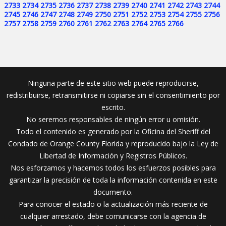
2733
2734
2735
2736
2737
2738
2739
2740
2741
2742
2743
2744
2745
2746
2747
2748
2749
2750
2751
2752
2753
2754
2755
2756
2757
2758
2759
2760
2761
2762
2763
2764
2765
2766
Ninguna parte de este sitio web puede reproducirse,
redistribuirse, retransmitirse ni copiarse sin el consentimiento por
escrito.
No seremos responsables de ningún error u omisión.
Todo el contenido es generado por la Oficina del Sheriff del
Condado de Orange County Florida y reproducido bajo la Ley de
Libertad de Información y Registros Públicos.
Nos esforzamos y hacemos todos los esfuerzos posibles para
garantizar la precisión de toda la información contenida en este
documento.
Para conocer el estado o la actualización más reciente de
cualquier arrestado, debe comunicarse con la agencia de