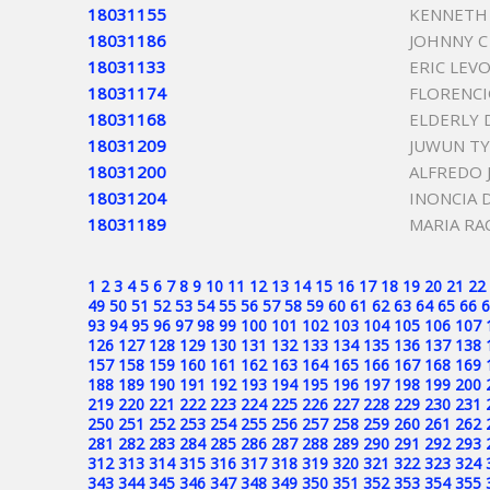
18031155
KENNETH 
18031186
JOHNNY C
18031133
ERIC LEV
18031174
FLORENC
18031168
ELDERLY 
18031209
JUWUN TY
18031200
ALFREDO 
18031204
INONCIA 
18031189
MARIA RA
1
2
3
4
5
6
7
8
9
10
11
12
13
14
15
16
17
18
19
20
21
22
49
50
51
52
53
54
55
56
57
58
59
60
61
62
63
64
65
66
6
93
94
95
96
97
98
99
100
101
102
103
104
105
106
107
126
127
128
129
130
131
132
133
134
135
136
137
138
157
158
159
160
161
162
163
164
165
166
167
168
169
188
189
190
191
192
193
194
195
196
197
198
199
200
219
220
221
222
223
224
225
226
227
228
229
230
231
250
251
252
253
254
255
256
257
258
259
260
261
262
281
282
283
284
285
286
287
288
289
290
291
292
293
312
313
314
315
316
317
318
319
320
321
322
323
324
343
344
345
346
347
348
349
350
351
352
353
354
355