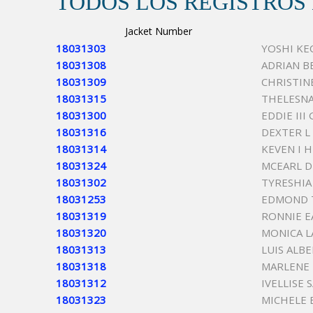
TODOS LOS REGISTROS
Jacket Number
18031303
YOSHI KE
18031308
ADRIAN B
18031309
CHRISTIN
18031315
THELESNA
18031300
EDDIE III
18031316
DEXTER L
18031314
KEVEN I 
18031324
MCEARL 
18031302
TYRESHIA
18031253
EDMOND T
18031319
RONNIE E
18031320
MONICA L
18031313
LUIS ALB
18031318
MARLENE
18031312
IVELLISE
18031323
MICHELE 