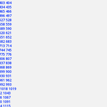
403
404
434
435
465
466
496
497
527
528
558
559
589
590
620
621
651
652
682
683
713
714
744
745
775
776
806
807
837
838
868
869
899
900
930
931
961
962
992
993
1018
1019
2
1043
6
1067
0
1091
4
1115