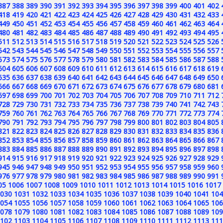
387
388
389
390
391
392
393
394
395
396
397
398
399
400
401
402
418
419
420
421
422
423
424
425
426
427
428
429
430
431
432
433
449
450
451
452
453
454
455
456
457
458
459
460
461
462
463
464
480
481
482
483
484
485
486
487
488
489
490
491
492
493
494
495
511
512
513
514
515
516
517
518
519
520
521
522
523
524
525
526
542
543
544
545
546
547
548
549
550
551
552
553
554
555
556
557
573
574
575
576
577
578
579
580
581
582
583
584
585
586
587
588
604
605
606
607
608
609
610
611
612
613
614
615
616
617
618
619
635
636
637
638
639
640
641
642
643
644
645
646
647
648
649
650
666
667
668
669
670
671
672
673
674
675
676
677
678
679
680
681
697
698
699
700
701
702
703
704
705
706
707
708
709
710
711
712
728
729
730
731
732
733
734
735
736
737
738
739
740
741
742
743
759
760
761
762
763
764
765
766
767
768
769
770
771
772
773
774
790
791
792
793
794
795
796
797
798
799
800
801
802
803
804
805
821
822
823
824
825
826
827
828
829
830
831
832
833
834
835
836
852
853
854
855
856
857
858
859
860
861
862
863
864
865
866
867
883
884
885
886
887
888
889
890
891
892
893
894
895
896
897
898
914
915
916
917
918
919
920
921
922
923
924
925
926
927
928
929
945
946
947
948
949
950
951
952
953
954
955
956
957
958
959
960
976
977
978
979
980
981
982
983
984
985
986
987
988
989
990
991
05
1006
1007
1008
1009
1010
1011
1012
1013
1014
1015
1016
1017
030
1031
1032
1033
1034
1035
1036
1037
1038
1039
1040
1041
104
054
1055
1056
1057
1058
1059
1060
1061
1062
1063
1064
1065
106
078
1079
1080
1081
1082
1083
1084
1085
1086
1087
1088
1089
109
102
1103
1104
1105
1106
1107
1108
1109
1110
1111
1112
1113
111