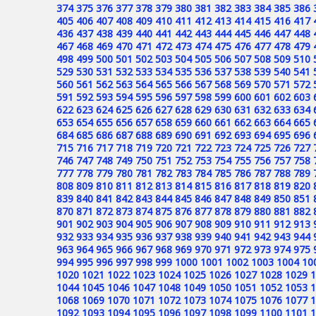
374
375
376
377
378
379
380
381
382
383
384
385
386
405
406
407
408
409
410
411
412
413
414
415
416
417
436
437
438
439
440
441
442
443
444
445
446
447
448
467
468
469
470
471
472
473
474
475
476
477
478
479
498
499
500
501
502
503
504
505
506
507
508
509
510
529
530
531
532
533
534
535
536
537
538
539
540
541
560
561
562
563
564
565
566
567
568
569
570
571
572
591
592
593
594
595
596
597
598
599
600
601
602
603
622
623
624
625
626
627
628
629
630
631
632
633
634
653
654
655
656
657
658
659
660
661
662
663
664
665
684
685
686
687
688
689
690
691
692
693
694
695
696
715
716
717
718
719
720
721
722
723
724
725
726
727
746
747
748
749
750
751
752
753
754
755
756
757
758
777
778
779
780
781
782
783
784
785
786
787
788
789
808
809
810
811
812
813
814
815
816
817
818
819
820
839
840
841
842
843
844
845
846
847
848
849
850
851
870
871
872
873
874
875
876
877
878
879
880
881
882
901
902
903
904
905
906
907
908
909
910
911
912
913
932
933
934
935
936
937
938
939
940
941
942
943
944
963
964
965
966
967
968
969
970
971
972
973
974
975
994
995
996
997
998
999
1000
1001
1002
1003
1004
10
1020
1021
1022
1023
1024
1025
1026
1027
1028
1029
1
1044
1045
1046
1047
1048
1049
1050
1051
1052
1053
1
1068
1069
1070
1071
1072
1073
1074
1075
1076
1077
1
1092
1093
1094
1095
1096
1097
1098
1099
1100
1101
1