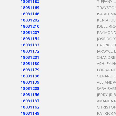
18031185
TIFFANY
18031169
TRAYSTON
18031148
ISAIAH M
18031202
KENIA JU
18031210
JOELL RIG
18031207
RAYMOND
18031154
JOSE DOR
18031193
PATRICK 
18031172
JAROYCE 
18031201
CHANDRE
18031180
ASHLEY H
18031179
LORRAIN
18031196
GERARD J
18031139
ALEJANDR
18031208
SARA BAR
18031156
JERRY JR 
18031137
AMANDA R
18031162
CHRISTOP
18031149
PATRICK