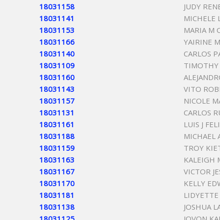
18031158
JUDY REN
18031141
MICHELE 
18031153
MARIA M
18031166
YAIRINE 
18031140
CARLOS P
18031109
TIMOTHY 
18031160
ALEJAND
18031143
VITO ROB
18031157
NICOLE M
18031131
CARLOS R
18031161
LUIS J FE
18031188
MICHAEL 
18031159
TROY KIE
18031163
KALEIGH 
18031167
VICTOR J
18031170
KELLY E
18031181
LIDYETTE
18031138
JOSHUA 
18031125
JOVON KA