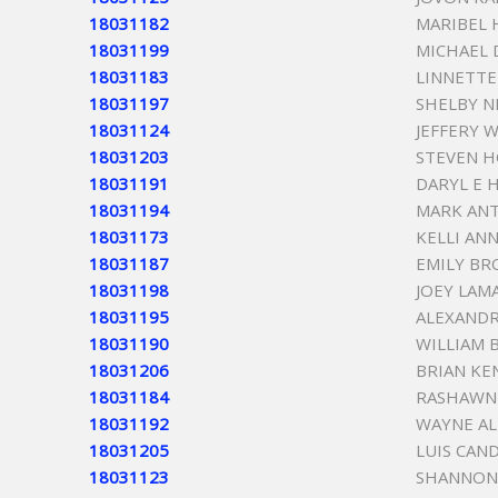
18031182
MARIBEL 
18031199
MICHAEL
18031183
LINNETT
18031197
SHELBY N
18031124
JEFFERY 
18031203
STEVEN 
18031191
DARYL E 
18031194
MARK AN
18031173
KELLI AN
18031187
EMILY BR
18031198
JOEY LAM
18031195
ALEXANDR
18031190
WILLIAM
18031206
BRIAN K
18031184
RASHAWN
18031192
WAYNE AL
18031205
LUIS CAN
18031123
SHANNON 