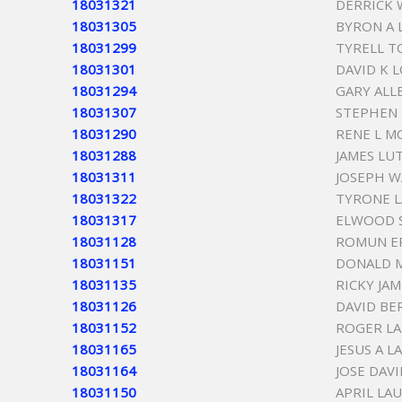
18031321
DERRICK 
18031305
BYRON A
18031299
TYRELL T
18031301
DAVID K 
18031294
GARY AL
18031307
STEPHEN
18031290
RENE L M
18031288
JAMES LU
18031311
JOSEPH 
18031322
TYRONE L
18031317
ELWOOD S
18031128
ROMUN ER
18031151
DONALD 
18031135
RICKY JAM
18031126
DAVID BE
18031152
ROGER L
18031165
JESUS A 
18031164
JOSE DAV
18031150
APRIL LA