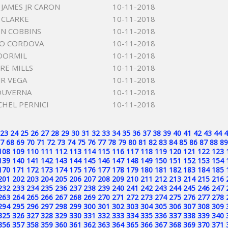
JAMES JR CARON
10-11-2018
 CLARKE
10-11-2018
ON COBBINS
10-11-2018
IO CORDOVA
10-11-2018
DORMIL
10-11-2018
RE MILLS
10-11-2018
JR VEGA
10-11-2018
DUVERNA
10-11-2018
CHEL PERNICI
10-11-2018
23
24
25
26
27
28
29
30
31
32
33
34
35
36
37
38
39
40
41
42
43
44
4
7
68
69
70
71
72
73
74
75
76
77
78
79
80
81
82
83
84
85
86
87
88
89
108
109
110
111
112
113
114
115
116
117
118
119
120
121
122
123
139
140
141
142
143
144
145
146
147
148
149
150
151
152
153
154
170
171
172
173
174
175
176
177
178
179
180
181
182
183
184
185
201
202
203
204
205
206
207
208
209
210
211
212
213
214
215
216
232
233
234
235
236
237
238
239
240
241
242
243
244
245
246
247
263
264
265
266
267
268
269
270
271
272
273
274
275
276
277
278
294
295
296
297
298
299
300
301
302
303
304
305
306
307
308
309
325
326
327
328
329
330
331
332
333
334
335
336
337
338
339
340
356
357
358
359
360
361
362
363
364
365
366
367
368
369
370
371