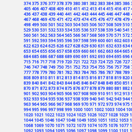
374
375
376
377
378
379
380
381
382
383
384
385
386
405
406
407
408
409
410
411
412
413
414
415
416
417
436
437
438
439
440
441
442
443
444
445
446
447
448
467
468
469
470
471
472
473
474
475
476
477
478
479
498
499
500
501
502
503
504
505
506
507
508
509
510
529
530
531
532
533
534
535
536
537
538
539
540
541
560
561
562
563
564
565
566
567
568
569
570
571
572
591
592
593
594
595
596
597
598
599
600
601
602
603
622
623
624
625
626
627
628
629
630
631
632
633
634
653
654
655
656
657
658
659
660
661
662
663
664
665
684
685
686
687
688
689
690
691
692
693
694
695
696
715
716
717
718
719
720
721
722
723
724
725
726
727
746
747
748
749
750
751
752
753
754
755
756
757
758
777
778
779
780
781
782
783
784
785
786
787
788
789
808
809
810
811
812
813
814
815
816
817
818
819
820
839
840
841
842
843
844
845
846
847
848
849
850
851
870
871
872
873
874
875
876
877
878
879
880
881
882
901
902
903
904
905
906
907
908
909
910
911
912
913
932
933
934
935
936
937
938
939
940
941
942
943
944
963
964
965
966
967
968
969
970
971
972
973
974
975
994
995
996
997
998
999
1000
1001
1002
1003
1004
10
1020
1021
1022
1023
1024
1025
1026
1027
1028
1029
1
1044
1045
1046
1047
1048
1049
1050
1051
1052
1053
1
1068
1069
1070
1071
1072
1073
1074
1075
1076
1077
1
1092
1093
1094
1095
1096
1097
1098
1099
1100
1101
1