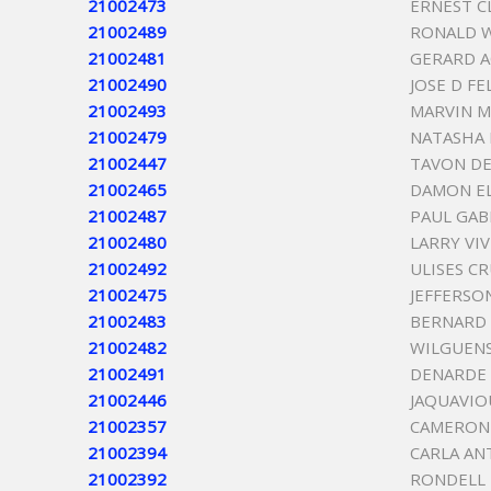
21002473
ERNEST C
21002489
RONALD 
21002481
GERARD 
21002490
JOSE D FE
21002493
MARVIN M
21002479
NATASHA 
21002447
TAVON DE
21002465
DAMON EL
21002487
PAUL GABR
21002480
LARRY VIV
21002492
ULISES C
21002475
JEFFERSO
21002483
BERNARD
21002482
WILGUEN
21002491
DENARDE 
21002446
JAQUAVIO
21002357
CAMERON
21002394
CARLA AN
21002392
RONDELL