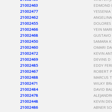
21002463
EDMOND D
21002477
YESSENIA
21002462
ANGELINA
21002455
DOLORES
21002466
YEIN MAR
21002468
GUSTAVO
21002450
SAMARA K
21002460
OMARI DA
21002472
KEVIN AN
21002469
DEVINS D
21002485
EDDY FE
21002467
ROBERT 
21002488
MARCUS T
21002471
WILKY BR
21002484
DAVID BA
21002478
ALEJANDR
21002448
KEVIN DE
21002486
ABNER SO