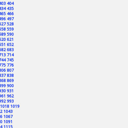
403
404
434
435
465
466
496
497
527
528
558
559
589
590
620
621
651
652
682
683
713
714
744
745
775
776
806
807
837
838
868
869
899
900
930
931
961
962
992
993
1018
1019
2
1043
6
1067
0
1091
4
1115