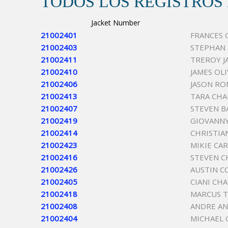
TODOS LOS REGISTROS
Jacket Number
21002401
FRANCES 
21002403
STEPHAN
21002411
TREROY 
21002410
JAMES OL
21002406
JASON R
21002413
TARA CHA
21002407
STEVEN B
21002419
GIOVANNY
21002414
CHRISTIA
21002423
MIKIE CA
21002416
STEVEN C
21002426
AUSTIN C
21002405
CIANI CH
21002418
MARCUS T
21002408
ANDRE AN
21002404
MICHAEL 