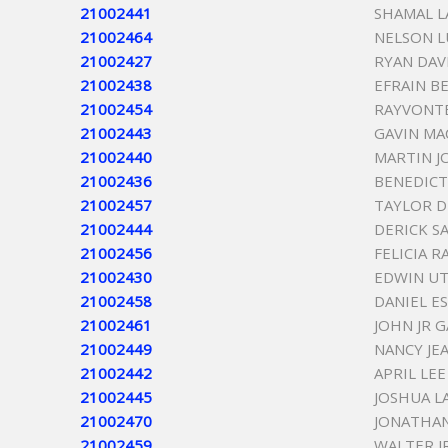
21002441
SHAMAL L
21002464
NELSON L
21002427
RYAN DAV
21002438
EFRAIN B
21002454
RAYVONTE
21002443
GAVIN MA
21002440
MARTIN J
21002436
BENEDICT
21002457
TAYLOR D
21002444
DERICK S
21002456
FELICIA R
21002430
EDWIN UT
21002458
DANIEL E
21002461
JOHN JR 
21002449
NANCY JE
21002442
APRIL LE
21002445
JOSHUA 
21002470
JONATHA
21002459
WALTER J