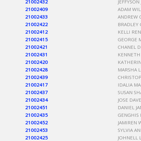
21002432
JEFFYSON
21002409
ADAM WIL
21002433
ANDREW 
21002422
BRADLEY
21002412
KELLI RE
21002415
GEORGE 
21002421
CHANEL D
21002431
KENNETH
21002420
KATHERIN
21002428
MARSHA L
21002439
CHRISTO
21002417
IDALIA M
21002437
SUSAN SH
21002434
JOSE DAV
21002451
DANIEL J
21002435
GENGHIS 
21002452
JAMIREN 
21002453
SYLVIA A
21002425
JOHNELL 