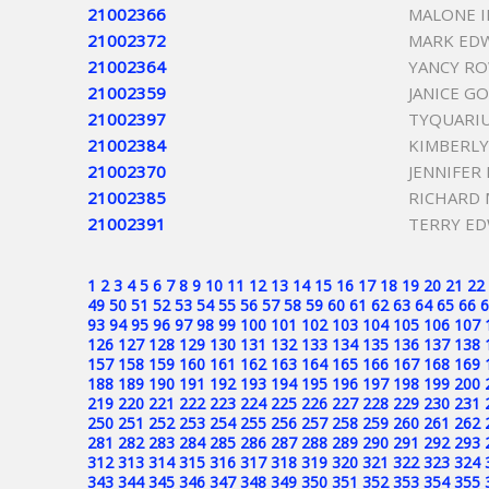
21002366
MALONE I
21002372
MARK EDW
21002364
YANCY R
21002359
JANICE G
21002397
TYQUARIU
21002384
KIMBERLY
21002370
JENNIFER
21002385
RICHARD 
21002391
TERRY E
1
2
3
4
5
6
7
8
9
10
11
12
13
14
15
16
17
18
19
20
21
22
49
50
51
52
53
54
55
56
57
58
59
60
61
62
63
64
65
66
6
93
94
95
96
97
98
99
100
101
102
103
104
105
106
107
126
127
128
129
130
131
132
133
134
135
136
137
138
157
158
159
160
161
162
163
164
165
166
167
168
169
188
189
190
191
192
193
194
195
196
197
198
199
200
219
220
221
222
223
224
225
226
227
228
229
230
231
250
251
252
253
254
255
256
257
258
259
260
261
262
281
282
283
284
285
286
287
288
289
290
291
292
293
312
313
314
315
316
317
318
319
320
321
322
323
324
343
344
345
346
347
348
349
350
351
352
353
354
355