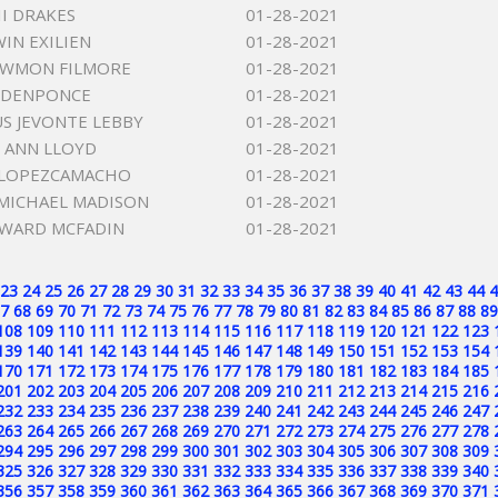
II DRAKES
01-28-2021
IN EXILIEN
01-28-2021
OWMON FILMORE
01-28-2021
ODENPONCE
01-28-2021
S JEVONTE LEBBY
01-28-2021
 ANN LLOYD
01-28-2021
 LOPEZCAMACHO
01-28-2021
MICHAEL MADISON
01-28-2021
DWARD MCFADIN
01-28-2021
23
24
25
26
27
28
29
30
31
32
33
34
35
36
37
38
39
40
41
42
43
44
4
7
68
69
70
71
72
73
74
75
76
77
78
79
80
81
82
83
84
85
86
87
88
89
108
109
110
111
112
113
114
115
116
117
118
119
120
121
122
123
139
140
141
142
143
144
145
146
147
148
149
150
151
152
153
154
170
171
172
173
174
175
176
177
178
179
180
181
182
183
184
185
201
202
203
204
205
206
207
208
209
210
211
212
213
214
215
216
232
233
234
235
236
237
238
239
240
241
242
243
244
245
246
247
263
264
265
266
267
268
269
270
271
272
273
274
275
276
277
278
294
295
296
297
298
299
300
301
302
303
304
305
306
307
308
309
325
326
327
328
329
330
331
332
333
334
335
336
337
338
339
340
356
357
358
359
360
361
362
363
364
365
366
367
368
369
370
371