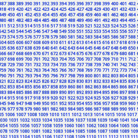
387
388
389
390
391
392
393
394
395
396
397
398
399
400
401
402
418
419
420
421
422
423
424
425
426
427
428
429
430
431
432
433
449
450
451
452
453
454
455
456
457
458
459
460
461
462
463
464
480
481
482
483
484
485
486
487
488
489
490
491
492
493
494
495
511
512
513
514
515
516
517
518
519
520
521
522
523
524
525
526
542
543
544
545
546
547
548
549
550
551
552
553
554
555
556
557
573
574
575
576
577
578
579
580
581
582
583
584
585
586
587
588
604
605
606
607
608
609
610
611
612
613
614
615
616
617
618
619
635
636
637
638
639
640
641
642
643
644
645
646
647
648
649
650
666
667
668
669
670
671
672
673
674
675
676
677
678
679
680
681
697
698
699
700
701
702
703
704
705
706
707
708
709
710
711
712
728
729
730
731
732
733
734
735
736
737
738
739
740
741
742
743
759
760
761
762
763
764
765
766
767
768
769
770
771
772
773
774
790
791
792
793
794
795
796
797
798
799
800
801
802
803
804
805
821
822
823
824
825
826
827
828
829
830
831
832
833
834
835
836
852
853
854
855
856
857
858
859
860
861
862
863
864
865
866
867
883
884
885
886
887
888
889
890
891
892
893
894
895
896
897
898
914
915
916
917
918
919
920
921
922
923
924
925
926
927
928
929
945
946
947
948
949
950
951
952
953
954
955
956
957
958
959
960
976
977
978
979
980
981
982
983
984
985
986
987
988
989
990
991
05
1006
1007
1008
1009
1010
1011
1012
1013
1014
1015
1016
1017
030
1031
1032
1033
1034
1035
1036
1037
1038
1039
1040
1041
104
054
1055
1056
1057
1058
1059
1060
1061
1062
1063
1064
1065
106
078
1079
1080
1081
1082
1083
1084
1085
1086
1087
1088
1089
109
102
1103
1104
1105
1106
1107
1108
1109
1110
1111
1112
1113
111