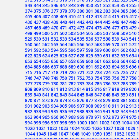
343
344
345
346
347
348
349
350
351
352
353
354
355
374
375
376
377
378
379
380
381
382
383
384
385
386
405
406
407
408
409
410
411
412
413
414
415
416
417
436
437
438
439
440
441
442
443
444
445
446
447
448
467
468
469
470
471
472
473
474
475
476
477
478
479
498
499
500
501
502
503
504
505
506
507
508
509
510
529
530
531
532
533
534
535
536
537
538
539
540
541
560
561
562
563
564
565
566
567
568
569
570
571
572
591
592
593
594
595
596
597
598
599
600
601
602
603
622
623
624
625
626
627
628
629
630
631
632
633
634
653
654
655
656
657
658
659
660
661
662
663
664
665
684
685
686
687
688
689
690
691
692
693
694
695
696
715
716
717
718
719
720
721
722
723
724
725
726
727
746
747
748
749
750
751
752
753
754
755
756
757
758
777
778
779
780
781
782
783
784
785
786
787
788
789
808
809
810
811
812
813
814
815
816
817
818
819
820
839
840
841
842
843
844
845
846
847
848
849
850
851
870
871
872
873
874
875
876
877
878
879
880
881
882
901
902
903
904
905
906
907
908
909
910
911
912
913
932
933
934
935
936
937
938
939
940
941
942
943
944
963
964
965
966
967
968
969
970
971
972
973
974
975
994
995
996
997
998
999
1000
1001
1002
1003
1004
10
1020
1021
1022
1023
1024
1025
1026
1027
1028
1029
1
1044
1045
1046
1047
1048
1049
1050
1051
1052
1053
1