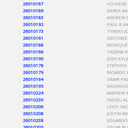
26010187
YOUVENS 
26010189
DEREK RA
26010183
ANDREW 
26010192
PAUL B V
26010173
TYREKE J
26010161
DESTINEE
26010188
MONIQUE
26010186
TADJINA 
26010190
JOSH KYL
26010178
STEPHEN 
26010179
RICARDO 
26010164
OMAR PAS
26010195
SHEDRIC
26010224
ANDREW 
26010230
FADIEU A
26010206
LEIDY YA
26010208
JUSTIN M
26010238
EDUARDO
26010205
OSCAR B