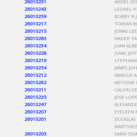
26010231
ANGEL G
26010243
LEONEL 
26010259
BOBBY B 
26010217
TORIAN 
26010215
JONAS LEE
26010263
NADER TA
26010234
JUAN ALB
26010228
ISAAC JEF
26010219
STEPHANI
26010254
JAMES JO
26010212
MARCUS 
26010262
ANTOINE 
26010211
CALVIN D
26010235
JOSE LOP
26010247
ALEXAND
26010207
EYELEEN 
26010201
DOUGLAS
MARTINE
26010203
SARAI ES