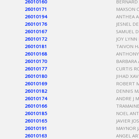
26010160
BERNARD
26010171
MAXSON C
26010194
ANTHEA A
26010176
JESNEL D
26010167
SAMUEL D
26010172
JOY LYNN
26010181
TAIVON H
26010168
ANTHONY
26010170
BARBARA
26010177
CURTIS R
26010180
JIHAD XAV
26010169
ROBERT M
26010182
DENNIS M
26010174
ANDRE J 
26010166
TRAMAINE
26010185
NOEL AN
26010165
JAVIER J
26010191
MAYNOR J
26010163
ANGEL AR