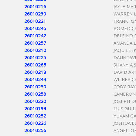
26010216
JAYLA MA
26010239
WARREN 
26010221
FRANK IG
26010245
ROMEO C
26010242
DELFINO 
26010257
AMANDA L
26010210
JAQUILL 
26010225
DAUNTAVI
26010265
SHANYIA 
26010218
DAVID A
26010244
WILBER C
26010250
CODY RAY
26010258
CAMERON 
26010220
JOSEPH 
26010199
LUIS GUI
26010252
YUXAM GA
26010226
JOSHUA E
26010256
ANGEL JO