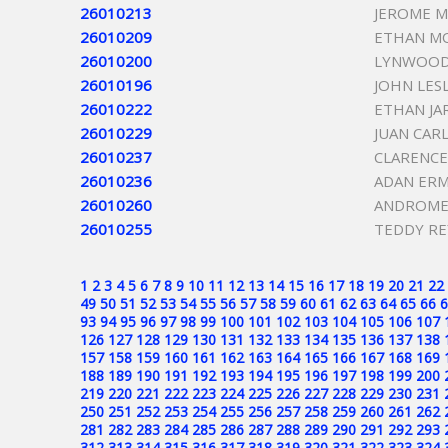
26010213
JEROME 
26010209
ETHAN M
26010200
LYNWOOD
26010196
JOHN LESL
26010222
ETHAN JA
26010229
JUAN CAR
26010237
CLARENCE
26010236
ADAN ER
26010260
ANDROME
26010255
TEDDY RE
1
2
3
4
5
6
7
8
9
10
11
12
13
14
15
16
17
18
19
20
21
22
49
50
51
52
53
54
55
56
57
58
59
60
61
62
63
64
65
66
6
93
94
95
96
97
98
99
100
101
102
103
104
105
106
107
126
127
128
129
130
131
132
133
134
135
136
137
138
157
158
159
160
161
162
163
164
165
166
167
168
169
188
189
190
191
192
193
194
195
196
197
198
199
200
219
220
221
222
223
224
225
226
227
228
229
230
231
250
251
252
253
254
255
256
257
258
259
260
261
262
281
282
283
284
285
286
287
288
289
290
291
292
293
312
313
314
315
316
317
318
319
320
321
322
323
324