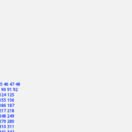
5
46
47
48
90
91
92
124
125
155
156
186
187
217
218
248
249
279
280
310
311
341
342