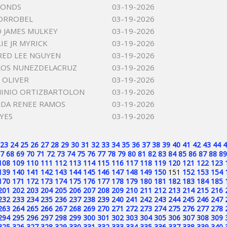
MONDS
03-19-2026
ORROBEL
03-19-2026
 JAMES MULKEY
03-19-2026
IE JR MYRICK
03-19-2026
RED LEE NGUYEN
03-19-2026
LOS NUNEZDELACRUZ
03-19-2026
 OLIVER
03-19-2026
MINIO ORTIZBARTOLON
03-19-2026
DA RENEE RAMOS
03-19-2026
YES
03-19-2026
23
24
25
26
27
28
29
30
31
32
33
34
35
36
37
38
39
40
41
42
43
44
4
7
68
69
70
71
72
73
74
75
76
77
78
79
80
81
82
83
84
85
86
87
88
89
108
109
110
111
112
113
114
115
116
117
118
119
120
121
122
123
139
140
141
142
143
144
145
146
147
148
149
150
151
152
153
154
170
171
172
173
174
175
176
177
178
179
180
181
182
183
184
185
201
202
203
204
205
206
207
208
209
210
211
212
213
214
215
216
232
233
234
235
236
237
238
239
240
241
242
243
244
245
246
247
263
264
265
266
267
268
269
270
271
272
273
274
275
276
277
278
294
295
296
297
298
299
300
301
302
303
304
305
306
307
308
309
325
326
327
328
329
330
331
332
333
334
335
336
337
338
339
340