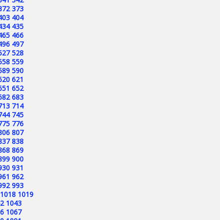
372
373
403
404
434
435
465
466
496
497
527
528
558
559
589
590
620
621
651
652
682
683
713
714
744
745
775
776
806
807
837
838
868
869
899
900
930
931
961
962
992
993
1018
1019
2
1043
6
1067