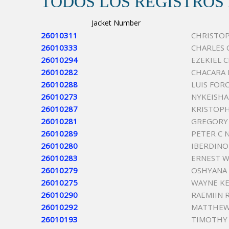
TODOS LOS REGISTROS
Jacket Number
26010311
CHRISTO
26010333
CHARLES 
26010294
EZEKIEL C
26010282
CHACARA 
26010288
LUIS FOR
26010273
NYKEISHA
26010287
KRISTOP
26010281
GREGORY 
26010289
PETER C 
26010280
IBERDINO
26010283
ERNEST 
26010279
OSHYANA 
26010275
WAYNE KE
26010290
RAEMIIN 
26010292
MATTHEW 
26010193
TIMOTHY