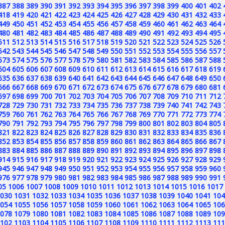
387
388
389
390
391
392
393
394
395
396
397
398
399
400
401
402
418
419
420
421
422
423
424
425
426
427
428
429
430
431
432
433
449
450
451
452
453
454
455
456
457
458
459
460
461
462
463
464
480
481
482
483
484
485
486
487
488
489
490
491
492
493
494
495
511
512
513
514
515
516
517
518
519
520
521
522
523
524
525
526
542
543
544
545
546
547
548
549
550
551
552
553
554
555
556
557
573
574
575
576
577
578
579
580
581
582
583
584
585
586
587
588
604
605
606
607
608
609
610
611
612
613
614
615
616
617
618
619
635
636
637
638
639
640
641
642
643
644
645
646
647
648
649
650
666
667
668
669
670
671
672
673
674
675
676
677
678
679
680
681
697
698
699
700
701
702
703
704
705
706
707
708
709
710
711
712
728
729
730
731
732
733
734
735
736
737
738
739
740
741
742
743
759
760
761
762
763
764
765
766
767
768
769
770
771
772
773
774
790
791
792
793
794
795
796
797
798
799
800
801
802
803
804
805
821
822
823
824
825
826
827
828
829
830
831
832
833
834
835
836
852
853
854
855
856
857
858
859
860
861
862
863
864
865
866
867
883
884
885
886
887
888
889
890
891
892
893
894
895
896
897
898
914
915
916
917
918
919
920
921
922
923
924
925
926
927
928
929
945
946
947
948
949
950
951
952
953
954
955
956
957
958
959
960
976
977
978
979
980
981
982
983
984
985
986
987
988
989
990
991
05
1006
1007
1008
1009
1010
1011
1012
1013
1014
1015
1016
1017
030
1031
1032
1033
1034
1035
1036
1037
1038
1039
1040
1041
104
054
1055
1056
1057
1058
1059
1060
1061
1062
1063
1064
1065
106
078
1079
1080
1081
1082
1083
1084
1085
1086
1087
1088
1089
109
102
1103
1104
1105
1106
1107
1108
1109
1110
1111
1112
1113
111