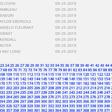
IS COHN
09-25-2019
EAMBLEAU
09-25-2019
DENEGRI
09-25-2019
AYLOR EBERSOLE
09-25-2019
ANGELO FLEURANT
09-25-2019
 GRANT
09-25-2019
 KENDALL
09-25-2019
ASTER
09-25-2019
 RAY LONG
09-25-2019
23
24
25
26
27
28
29
30
31
32
33
34
35
36
37
38
39
40
41
42
43
44
4
7
68
69
70
71
72
73
74
75
76
77
78
79
80
81
82
83
84
85
86
87
88
89
108
109
110
111
112
113
114
115
116
117
118
119
120
121
122
123
139
140
141
142
143
144
145
146
147
148
149
150
151
152
153
154
170
171
172
173
174
175
176
177
178
179
180
181
182
183
184
185
201
202
203
204
205
206
207
208
209
210
211
212
213
214
215
216
232
233
234
235
236
237
238
239
240
241
242
243
244
245
246
247
263
264
265
266
267
268
269
270
271
272
273
274
275
276
277
278
294
295
296
297
298
299
300
301
302
303
304
305
306
307
308
309
325
326
327
328
329
330
331
332
333
334
335
336
337
338
339
340
356
357
358
359
360
361
362
363
364
365
366
367
368
369
370
371