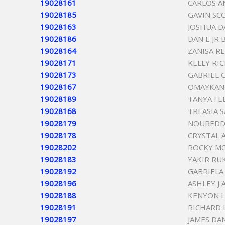
19028161
CARLOS 
19028185
GAVIN SC
19028163
JOSHUA D
19028186
DAN E JR 
19028164
ZANISA R
19028171
KELLY RI
19028173
GABRIEL 
19028167
OMAYKAN
19028189
TANYA FE
19028168
TREASIA 
19028179
NOUREDDI
19028178
CRYSTAL 
19028202
ROCKY M
19028183
YAKIR RU
19028192
GABRIELA
19028196
ASHLEY J 
19028188
KENYON 
19028191
RICHARD L
19028197
JAMES DA