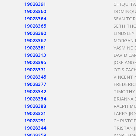
19028391
CHIQUITA
19028360
DOMINQU
19028364
SEAN TOR
19028365
SETH TH
19028390
LINDSLEY
19028367
MORGAN 
19028381
YASMINE 
19028313
DAVID EA
19028395
JOSE ANG
19028371
OTIS ZAC
19028345
VINCENT 
19028377
FREDERI
19028342
TIMOTHY
19028334
BRIANNA 
19028388
RALPH M
19028321
LARRY JR
19028291
CHRISTOP
19028344
TRISTAN 
19028359
JONATHAN