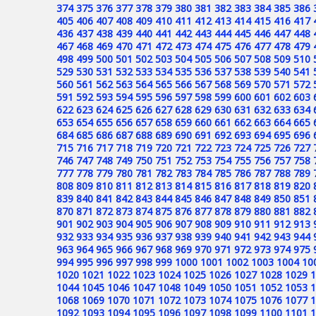
374
375
376
377
378
379
380
381
382
383
384
385
386
405
406
407
408
409
410
411
412
413
414
415
416
417
436
437
438
439
440
441
442
443
444
445
446
447
448
467
468
469
470
471
472
473
474
475
476
477
478
479
498
499
500
501
502
503
504
505
506
507
508
509
510
529
530
531
532
533
534
535
536
537
538
539
540
541
560
561
562
563
564
565
566
567
568
569
570
571
572
591
592
593
594
595
596
597
598
599
600
601
602
603
622
623
624
625
626
627
628
629
630
631
632
633
634
653
654
655
656
657
658
659
660
661
662
663
664
665
684
685
686
687
688
689
690
691
692
693
694
695
696
715
716
717
718
719
720
721
722
723
724
725
726
727
746
747
748
749
750
751
752
753
754
755
756
757
758
777
778
779
780
781
782
783
784
785
786
787
788
789
808
809
810
811
812
813
814
815
816
817
818
819
820
839
840
841
842
843
844
845
846
847
848
849
850
851
870
871
872
873
874
875
876
877
878
879
880
881
882
901
902
903
904
905
906
907
908
909
910
911
912
913
932
933
934
935
936
937
938
939
940
941
942
943
944
963
964
965
966
967
968
969
970
971
972
973
974
975
994
995
996
997
998
999
1000
1001
1002
1003
1004
10
1020
1021
1022
1023
1024
1025
1026
1027
1028
1029
1
1044
1045
1046
1047
1048
1049
1050
1051
1052
1053
1
1068
1069
1070
1071
1072
1073
1074
1075
1076
1077
1
1092
1093
1094
1095
1096
1097
1098
1099
1100
1101
1