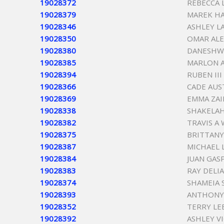
19028372
REBECCA 
19028379
MAREK H
19028346
ASHLEY L
19028350
OMAR AL
19028380
DANESHW
19028385
MARLON 
19028394
RUBEN III
19028366
CADE AU
19028369
EMMA ZAI
19028338
SHAKELAH
19028382
TRAVIS A
19028375
BRITTANY
19028387
MICHAEL 
19028384
JUAN GAS
19028383
RAY DELI
19028374
SHAMEIA 
19028393
ANTHONY
19028352
TERRY LE
19028392
ASHLEY V