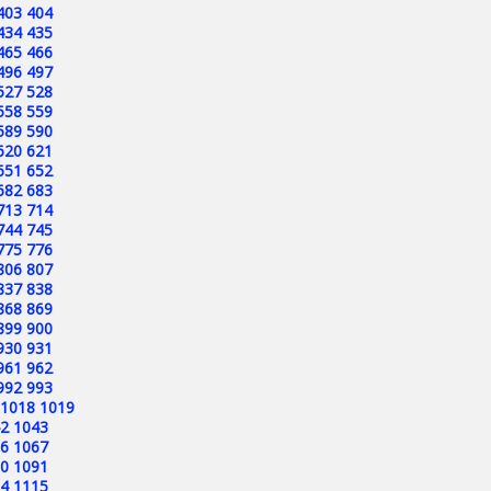
403
404
434
435
465
466
496
497
527
528
558
559
589
590
620
621
651
652
682
683
713
714
744
745
775
776
806
807
837
838
868
869
899
900
930
931
961
962
992
993
1018
1019
2
1043
6
1067
0
1091
4
1115