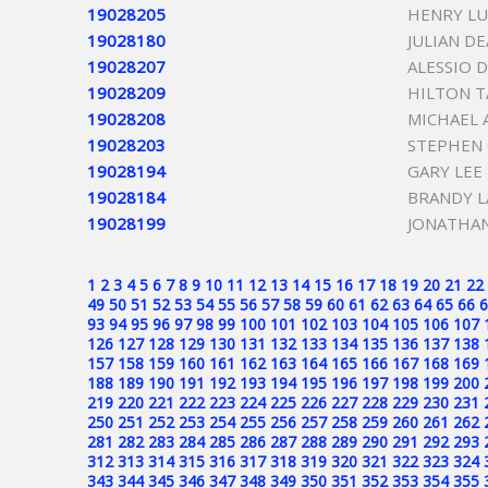
19028205
HENRY LU
19028180
JULIAN D
19028207
ALESSIO 
19028209
HILTON T
19028208
MICHAEL 
19028203
STEPHEN
19028194
GARY LEE
19028184
BRANDY L
19028199
JONATHAN
1
2
3
4
5
6
7
8
9
10
11
12
13
14
15
16
17
18
19
20
21
22
49
50
51
52
53
54
55
56
57
58
59
60
61
62
63
64
65
66
6
93
94
95
96
97
98
99
100
101
102
103
104
105
106
107
126
127
128
129
130
131
132
133
134
135
136
137
138
157
158
159
160
161
162
163
164
165
166
167
168
169
188
189
190
191
192
193
194
195
196
197
198
199
200
219
220
221
222
223
224
225
226
227
228
229
230
231
250
251
252
253
254
255
256
257
258
259
260
261
262
281
282
283
284
285
286
287
288
289
290
291
292
293
312
313
314
315
316
317
318
319
320
321
322
323
324
343
344
345
346
347
348
349
350
351
352
353
354
355