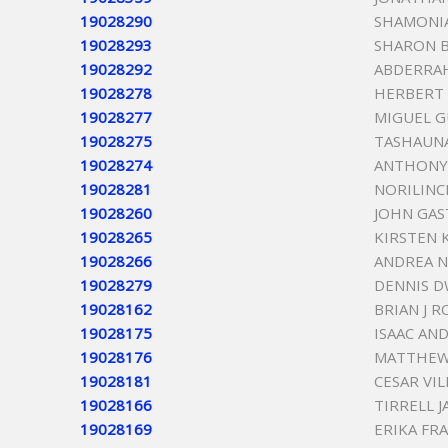
19028290
SHAMONIA
19028293
SHARON 
19028292
ABDERRA
19028278
HERBERT 
19028277
MIGUEL G
19028275
TASHAUNA
19028274
ANTHONY 
19028281
NORILINC
19028260
JOHN GAS
19028265
KIRSTEN 
19028266
ANDREA N
19028279
DENNIS 
19028162
BRIAN J R
19028175
ISAAC AN
19028176
MATTHEW
19028181
CESAR VI
19028166
TIRRELL 
19028169
ERIKA FR