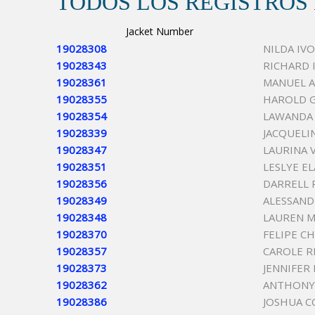
TODOS LOS REGISTROS
Jacket Number
19028308
NILDA IV
19028343
RICHARD 
19028361
MANUEL A
19028355
HAROLD 
19028354
LAWANDA
19028339
JACQUELI
19028347
LAURINA 
19028351
LESLYE E
19028356
DARRELL 
19028349
ALESSAND
19028348
LAUREN 
19028370
FELIPE C
19028357
CAROLE R
19028373
JENNIFER
19028362
ANTHONY
19028386
JOSHUA C