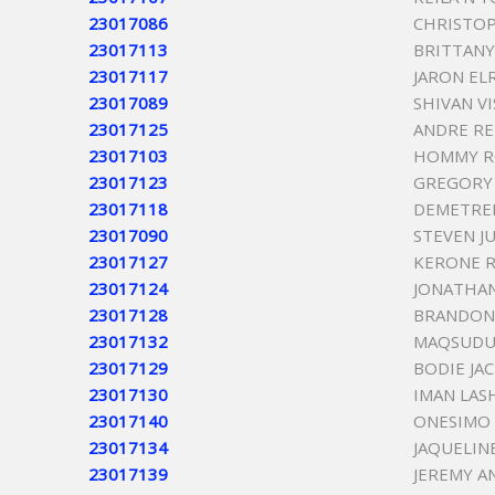
23017086
CHRISTOP
23017113
BRITTANY
23017117
JARON EL
23017089
SHIVAN V
23017125
ANDRE RE
23017103
HOMMY R
23017123
GREGORY 
23017118
DEMETRE
23017090
STEVEN J
23017127
KERONE 
23017124
JONATHA
23017128
BRANDON 
23017132
MAQSUDU
23017129
BODIE JA
23017130
IMAN LA
23017140
ONESIMO 
23017134
JAQUELIN
23017139
JEREMY A