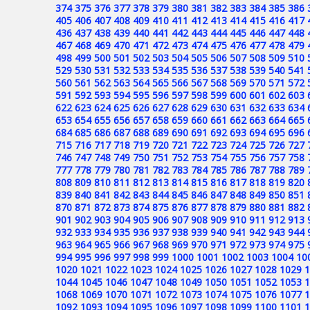
374
375
376
377
378
379
380
381
382
383
384
385
386
405
406
407
408
409
410
411
412
413
414
415
416
417
436
437
438
439
440
441
442
443
444
445
446
447
448
467
468
469
470
471
472
473
474
475
476
477
478
479
498
499
500
501
502
503
504
505
506
507
508
509
510
529
530
531
532
533
534
535
536
537
538
539
540
541
560
561
562
563
564
565
566
567
568
569
570
571
572
591
592
593
594
595
596
597
598
599
600
601
602
603
622
623
624
625
626
627
628
629
630
631
632
633
634
653
654
655
656
657
658
659
660
661
662
663
664
665
684
685
686
687
688
689
690
691
692
693
694
695
696
715
716
717
718
719
720
721
722
723
724
725
726
727
746
747
748
749
750
751
752
753
754
755
756
757
758
777
778
779
780
781
782
783
784
785
786
787
788
789
808
809
810
811
812
813
814
815
816
817
818
819
820
839
840
841
842
843
844
845
846
847
848
849
850
851
870
871
872
873
874
875
876
877
878
879
880
881
882
901
902
903
904
905
906
907
908
909
910
911
912
913
932
933
934
935
936
937
938
939
940
941
942
943
944
963
964
965
966
967
968
969
970
971
972
973
974
975
994
995
996
997
998
999
1000
1001
1002
1003
1004
10
1020
1021
1022
1023
1024
1025
1026
1027
1028
1029
1
1044
1045
1046
1047
1048
1049
1050
1051
1052
1053
1
1068
1069
1070
1071
1072
1073
1074
1075
1076
1077
1
1092
1093
1094
1095
1096
1097
1098
1099
1100
1101
1