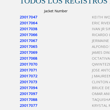
TODOS LOS REGISTROS
Jacket Number
23017047
KEITH W
23017064
ERIC RIVE
23017038
IVAN JR S
23017066
RICARDO 
23017067
JERMAINE
23017065
ALFONSO 
23017069
JAMES DW
23017068
OCTATIV
23017070
QWINTEZ
23017071
JOSE ANT
23017072
J MAUREE
23017073
CLINTON
23017094
BRUCE DE
23017097
OMAR ANI
23017088
TAQUISHA
23017077
KRYSTAL