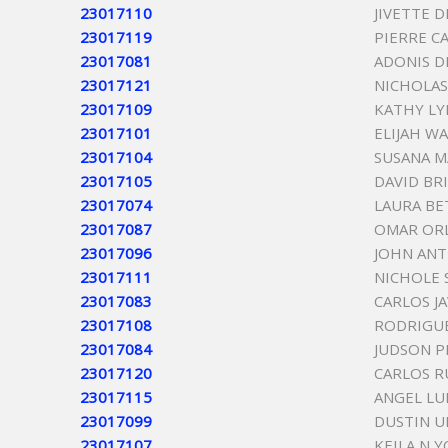
23017110
JIVETTE 
23017119
PIERRE C
23017081
ADONIS D
23017121
NICHOLAS
23017109
KATHY L
23017101
ELIJAH W
23017104
SUSANA 
23017105
DAVID BR
23017074
LAURA B
23017087
OMAR OR
23017096
JOHN AN
23017111
NICHOLE 
23017083
CARLOS J
23017108
RODRIGUE
23017084
JUDSON P
23017120
CARLOS 
23017115
ANGEL LUI
23017099
DUSTIN U
23017107
KEILA N 