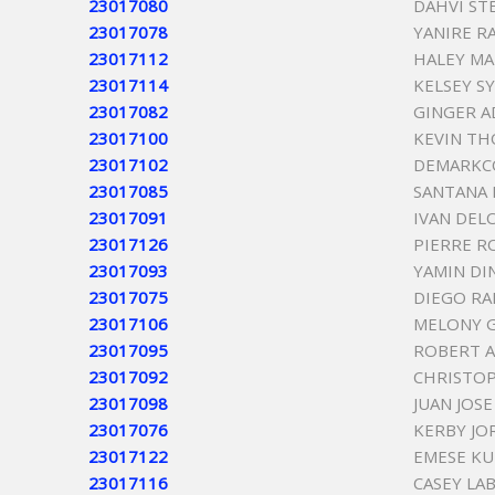
23017080
DAHVI ST
23017078
YANIRE 
23017112
HALEY MA
23017114
KELSEY S
23017082
GINGER A
23017100
KEVIN T
23017102
DEMARKCO
23017085
SANTANA 
23017091
IVAN DE
23017126
PIERRE R
23017093
YAMIN DI
23017075
DIEGO RA
23017106
MELONY 
23017095
ROBERT A
23017092
CHRISTO
23017098
JUAN JOS
23017076
KERBY JO
23017122
EMESE KU
23017116
CASEY LA