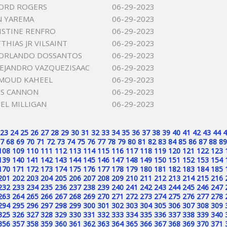
FORD ROGERS
06-29-2023
N YAREMA
06-29-2023
RISTINE RENFRO
06-29-2023
THIAS JR VILSAINT
06-29-2023
 ORLANDO DOSSANTOS
06-29-2023
EJANDRO VAZQUEZISAAC
06-29-2023
HMOUD KAHEEL
06-29-2023
US CANNON
06-29-2023
MEL MILLIGAN
06-29-2023
23
24
25
26
27
28
29
30
31
32
33
34
35
36
37
38
39
40
41
42
43
44
4
7
68
69
70
71
72
73
74
75
76
77
78
79
80
81
82
83
84
85
86
87
88
89
108
109
110
111
112
113
114
115
116
117
118
119
120
121
122
123
139
140
141
142
143
144
145
146
147
148
149
150
151
152
153
154
170
171
172
173
174
175
176
177
178
179
180
181
182
183
184
185
201
202
203
204
205
206
207
208
209
210
211
212
213
214
215
216
232
233
234
235
236
237
238
239
240
241
242
243
244
245
246
247
263
264
265
266
267
268
269
270
271
272
273
274
275
276
277
278
294
295
296
297
298
299
300
301
302
303
304
305
306
307
308
309
325
326
327
328
329
330
331
332
333
334
335
336
337
338
339
340
356
357
358
359
360
361
362
363
364
365
366
367
368
369
370
371