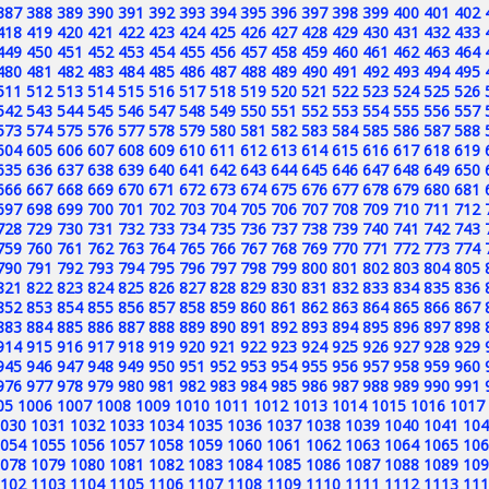
387
388
389
390
391
392
393
394
395
396
397
398
399
400
401
402
418
419
420
421
422
423
424
425
426
427
428
429
430
431
432
433
449
450
451
452
453
454
455
456
457
458
459
460
461
462
463
464
480
481
482
483
484
485
486
487
488
489
490
491
492
493
494
495
511
512
513
514
515
516
517
518
519
520
521
522
523
524
525
526
542
543
544
545
546
547
548
549
550
551
552
553
554
555
556
557
573
574
575
576
577
578
579
580
581
582
583
584
585
586
587
588
604
605
606
607
608
609
610
611
612
613
614
615
616
617
618
619
635
636
637
638
639
640
641
642
643
644
645
646
647
648
649
650
666
667
668
669
670
671
672
673
674
675
676
677
678
679
680
681
697
698
699
700
701
702
703
704
705
706
707
708
709
710
711
712
728
729
730
731
732
733
734
735
736
737
738
739
740
741
742
743
759
760
761
762
763
764
765
766
767
768
769
770
771
772
773
774
790
791
792
793
794
795
796
797
798
799
800
801
802
803
804
805
821
822
823
824
825
826
827
828
829
830
831
832
833
834
835
836
852
853
854
855
856
857
858
859
860
861
862
863
864
865
866
867
883
884
885
886
887
888
889
890
891
892
893
894
895
896
897
898
914
915
916
917
918
919
920
921
922
923
924
925
926
927
928
929
945
946
947
948
949
950
951
952
953
954
955
956
957
958
959
960
976
977
978
979
980
981
982
983
984
985
986
987
988
989
990
991
05
1006
1007
1008
1009
1010
1011
1012
1013
1014
1015
1016
1017
030
1031
1032
1033
1034
1035
1036
1037
1038
1039
1040
1041
104
054
1055
1056
1057
1058
1059
1060
1061
1062
1063
1064
1065
106
078
1079
1080
1081
1082
1083
1084
1085
1086
1087
1088
1089
109
102
1103
1104
1105
1106
1107
1108
1109
1110
1111
1112
1113
111