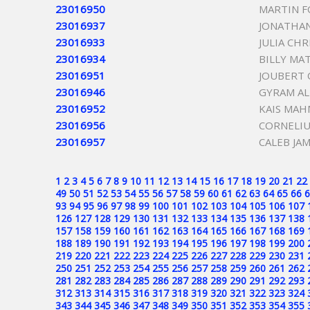
23016950
MARTIN 
23016937
JONATHA
23016933
JULIA CH
23016934
BILLY MAT
23016951
JOUBERT
23016946
GYRAM AL
23016952
KAIS MA
23016956
CORNELI
23016957
CALEB JA
1
2
3
4
5
6
7
8
9
10
11
12
13
14
15
16
17
18
19
20
21
22
49
50
51
52
53
54
55
56
57
58
59
60
61
62
63
64
65
66
6
93
94
95
96
97
98
99
100
101
102
103
104
105
106
107
126
127
128
129
130
131
132
133
134
135
136
137
138
157
158
159
160
161
162
163
164
165
166
167
168
169
188
189
190
191
192
193
194
195
196
197
198
199
200
219
220
221
222
223
224
225
226
227
228
229
230
231
250
251
252
253
254
255
256
257
258
259
260
261
262
281
282
283
284
285
286
287
288
289
290
291
292
293
312
313
314
315
316
317
318
319
320
321
322
323
324
343
344
345
346
347
348
349
350
351
352
353
354
355