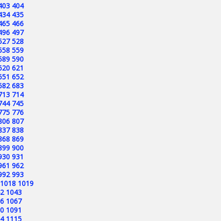
403
404
434
435
465
466
496
497
527
528
558
559
589
590
620
621
651
652
682
683
713
714
744
745
775
776
806
807
837
838
868
869
899
900
930
931
961
962
992
993
1018
1019
2
1043
6
1067
0
1091
4
1115