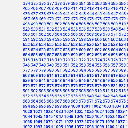
374
375
376
377
378
379
380
381
382
383
384
385
386
405
406
407
408
409
410
411
412
413
414
415
416
417
436
437
438
439
440
441
442
443
444
445
446
447
448
467
468
469
470
471
472
473
474
475
476
477
478
479
498
499
500
501
502
503
504
505
506
507
508
509
510
529
530
531
532
533
534
535
536
537
538
539
540
541
560
561
562
563
564
565
566
567
568
569
570
571
572
591
592
593
594
595
596
597
598
599
600
601
602
603
622
623
624
625
626
627
628
629
630
631
632
633
634
653
654
655
656
657
658
659
660
661
662
663
664
665
684
685
686
687
688
689
690
691
692
693
694
695
696
715
716
717
718
719
720
721
722
723
724
725
726
727
746
747
748
749
750
751
752
753
754
755
756
757
758
777
778
779
780
781
782
783
784
785
786
787
788
789
808
809
810
811
812
813
814
815
816
817
818
819
820
839
840
841
842
843
844
845
846
847
848
849
850
851
870
871
872
873
874
875
876
877
878
879
880
881
882
901
902
903
904
905
906
907
908
909
910
911
912
913
932
933
934
935
936
937
938
939
940
941
942
943
944
963
964
965
966
967
968
969
970
971
972
973
974
975
994
995
996
997
998
999
1000
1001
1002
1003
1004
10
1020
1021
1022
1023
1024
1025
1026
1027
1028
1029
1
1044
1045
1046
1047
1048
1049
1050
1051
1052
1053
1
1068
1069
1070
1071
1072
1073
1074
1075
1076
1077
1
1092
1093
1094
1095
1096
1097
1098
1099
1100
1101
1