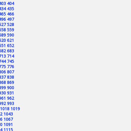
403
404
434
435
465
466
496
497
527
528
558
559
589
590
620
621
651
652
682
683
713
714
744
745
775
776
806
807
837
838
868
869
899
900
930
931
961
962
992
993
1018
1019
2
1043
6
1067
0
1091
4
1115