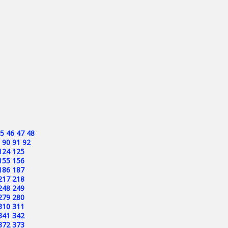
5
46
47
48
90
91
92
124
125
155
156
186
187
217
218
248
249
279
280
310
311
341
342
372
373