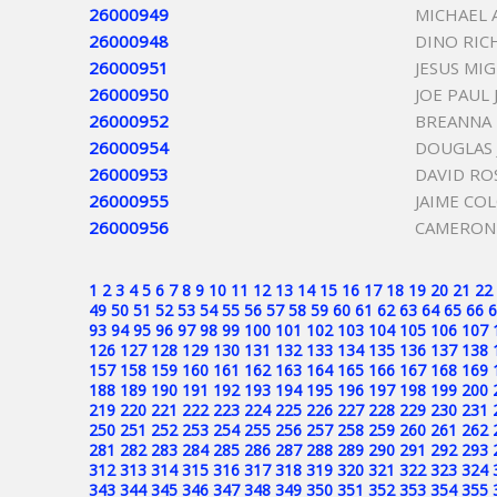
26000949
MICHAEL 
26000948
DINO RIC
26000951
JESUS MI
26000950
JOE PAUL 
26000952
BREANNA
26000954
DOUGLAS 
26000953
DAVID RO
26000955
JAIME CO
26000956
CAMERON
1
2
3
4
5
6
7
8
9
10
11
12
13
14
15
16
17
18
19
20
21
22
49
50
51
52
53
54
55
56
57
58
59
60
61
62
63
64
65
66
6
93
94
95
96
97
98
99
100
101
102
103
104
105
106
107
126
127
128
129
130
131
132
133
134
135
136
137
138
157
158
159
160
161
162
163
164
165
166
167
168
169
188
189
190
191
192
193
194
195
196
197
198
199
200
219
220
221
222
223
224
225
226
227
228
229
230
231
250
251
252
253
254
255
256
257
258
259
260
261
262
281
282
283
284
285
286
287
288
289
290
291
292
293
312
313
314
315
316
317
318
319
320
321
322
323
324
343
344
345
346
347
348
349
350
351
352
353
354
355