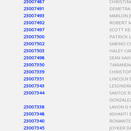
23007487
CHRISTI
23007491
DEMETRA
23007493
MARLON J
23007492
ROBERT 
23007497
SCOTT KE
23007500
PATRICK 
23007502
SABINO C
23007503
HALEY CA
23007498
SEAN XAV
23007350
TAWANDA
23007339
CHRISTOP
23007351
LINCOLN
23007343
LESONDRA
23007344
SANTOS 
GONZALE
23007338
LAVON G 
23007348
ASHANTI 
23007340
ROMANTE
23007345
JOYKER D