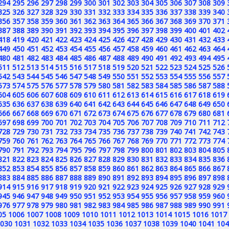
294
295
296
297
298
299
300
301
302
303
304
305
306
307
308
309
325
326
327
328
329
330
331
332
333
334
335
336
337
338
339
340
356
357
358
359
360
361
362
363
364
365
366
367
368
369
370
371
387
388
389
390
391
392
393
394
395
396
397
398
399
400
401
402
418
419
420
421
422
423
424
425
426
427
428
429
430
431
432
433
449
450
451
452
453
454
455
456
457
458
459
460
461
462
463
464
480
481
482
483
484
485
486
487
488
489
490
491
492
493
494
495
511
512
513
514
515
516
517
518
519
520
521
522
523
524
525
526
542
543
544
545
546
547
548
549
550
551
552
553
554
555
556
557
573
574
575
576
577
578
579
580
581
582
583
584
585
586
587
588
604
605
606
607
608
609
610
611
612
613
614
615
616
617
618
619
635
636
637
638
639
640
641
642
643
644
645
646
647
648
649
650
666
667
668
669
670
671
672
673
674
675
676
677
678
679
680
681
697
698
699
700
701
702
703
704
705
706
707
708
709
710
711
712
728
729
730
731
732
733
734
735
736
737
738
739
740
741
742
743
759
760
761
762
763
764
765
766
767
768
769
770
771
772
773
774
790
791
792
793
794
795
796
797
798
799
800
801
802
803
804
805
821
822
823
824
825
826
827
828
829
830
831
832
833
834
835
836
852
853
854
855
856
857
858
859
860
861
862
863
864
865
866
867
883
884
885
886
887
888
889
890
891
892
893
894
895
896
897
898
914
915
916
917
918
919
920
921
922
923
924
925
926
927
928
929
945
946
947
948
949
950
951
952
953
954
955
956
957
958
959
960
976
977
978
979
980
981
982
983
984
985
986
987
988
989
990
991
05
1006
1007
1008
1009
1010
1011
1012
1013
1014
1015
1016
1017
030
1031
1032
1033
1034
1035
1036
1037
1038
1039
1040
1041
104