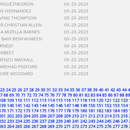
DRIGUEZNEGRON
03-23-2023
UIS HERNANDEZ
03-23-2023
RVING THOMPSON
03-23-2023
R CHRISTIAN ALLEN
03-23-2023
IA MIZELLA BARNES
03-23-2023
 BAIN BENYAHMEEN
03-23-2023
RNEJO
03-23-2023
ENBEST
03-23-2023
RENZO MACKALL
03-23-2023
ARSHAD PIGFORD
03-23-2023
OORE WOODARD
03-23-2023
23
24
25
26
27
28
29
30
31
32
33
34
35
36
37
38
39
40
41
42
43
44
4
7
68
69
70
71
72
73
74
75
76
77
78
79
80
81
82
83
84
85
86
87
88
89
108
109
110
111
112
113
114
115
116
117
118
119
120
121
122
123
139
140
141
142
143
144
145
146
147
148
149
150
151
152
153
154
170
171
172
173
174
175
176
177
178
179
180
181
182
183
184
185
201
202
203
204
205
206
207
208
209
210
211
212
213
214
215
216
232
233
234
235
236
237
238
239
240
241
242
243
244
245
246
247
263
264
265
266
267
268
269
270
271
272
273
274
275
276
277
278