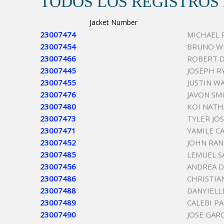
TODOS LOS REGISTROS
Jacket Number
23007474
MICHAEL 
23007454
BRUNO W
23007466
ROBERT D
23007445
JOSEPH R
23007455
JUSTIN W
23007476
JAVON SM
23007480
KOI NATH
23007473
TYLER JO
23007471
YAMILE C
23007452
JOHN RAN
23007485
LEMUEL S
23007456
ANDREA D
23007486
CHRISTIA
23007488
DANYIELL
23007489
CALEBI P
23007490
JOSE GARC