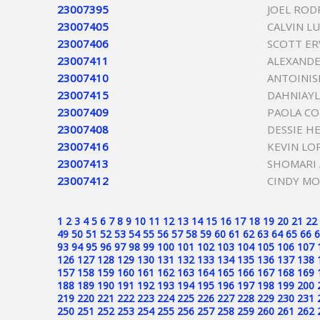
23007395
JOEL RO
23007405
CALVIN L
23007406
SCOTT E
23007411
ALEXANDE
23007410
ANTOINIS
23007415
DAHNIAYL
23007409
PAOLA CO
23007408
DESSIE H
23007416
KEVIN LO
23007413
SHOMARI 
23007412
CINDY M
1
2
3
4
5
6
7
8
9
10
11
12
13
14
15
16
17
18
19
20
21
22
49
50
51
52
53
54
55
56
57
58
59
60
61
62
63
64
65
66
6
93
94
95
96
97
98
99
100
101
102
103
104
105
106
107
126
127
128
129
130
131
132
133
134
135
136
137
138
157
158
159
160
161
162
163
164
165
166
167
168
169
188
189
190
191
192
193
194
195
196
197
198
199
200
219
220
221
222
223
224
225
226
227
228
229
230
231
250
251
252
253
254
255
256
257
258
259
260
261
262