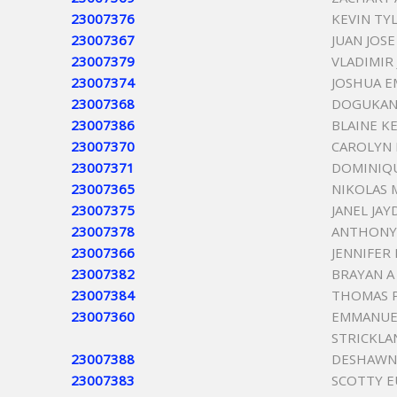
23007376
KEVIN TY
23007367
JUAN JOS
23007379
VLADIMIR
23007374
JOSHUA E
23007368
DOGUKAN 
23007386
BLAINE K
23007370
CAROLYN 
23007371
DOMINIQU
23007365
NIKOLAS 
23007375
JANEL JA
23007378
ANTHONY
23007366
JENNIFER
23007382
BRAYAN A
23007384
THOMAS 
23007360
EMMANUE
STRICKLA
23007388
DESHAWN
23007383
SCOTTY 