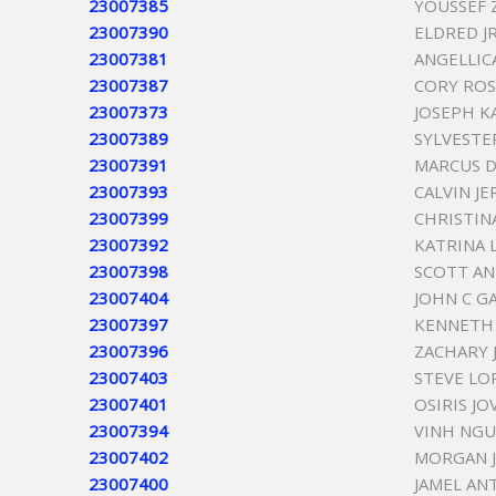
23007385
YOUSSEF 
23007390
ELDRED JR
23007381
ANGELLIC
23007387
CORY RO
23007373
JOSEPH K
23007389
SYLVESTER
23007391
MARCUS D
23007393
CALVIN J
23007399
CHRISTIN
23007392
KATRINA 
23007398
SCOTT A
23007404
JOHN C G
23007397
KENNETH
23007396
ZACHARY 
23007403
STEVE LO
23007401
OSIRIS J
23007394
VINH NG
23007402
MORGAN J
23007400
JAMEL A