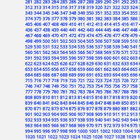
281
282
283
284
285
286
287
288
289
290
291
292
293
312
313
314
315
316
317
318
319
320
321
322
323
324
343
344
345
346
347
348
349
350
351
352
353
354
355
374
375
376
377
378
379
380
381
382
383
384
385
386
405
406
407
408
409
410
411
412
413
414
415
416
417
436
437
438
439
440
441
442
443
444
445
446
447
448
467
468
469
470
471
472
473
474
475
476
477
478
479
498
499
500
501
502
503
504
505
506
507
508
509
510
529
530
531
532
533
534
535
536
537
538
539
540
541
560
561
562
563
564
565
566
567
568
569
570
571
572
591
592
593
594
595
596
597
598
599
600
601
602
603
622
623
624
625
626
627
628
629
630
631
632
633
634
653
654
655
656
657
658
659
660
661
662
663
664
665
684
685
686
687
688
689
690
691
692
693
694
695
696
715
716
717
718
719
720
721
722
723
724
725
726
727
746
747
748
749
750
751
752
753
754
755
756
757
758
777
778
779
780
781
782
783
784
785
786
787
788
789
808
809
810
811
812
813
814
815
816
817
818
819
820
839
840
841
842
843
844
845
846
847
848
849
850
851
870
871
872
873
874
875
876
877
878
879
880
881
882
901
902
903
904
905
906
907
908
909
910
911
912
913
932
933
934
935
936
937
938
939
940
941
942
943
944
963
964
965
966
967
968
969
970
971
972
973
974
975
994
995
996
997
998
999
1000
1001
1002
1003
1004
10
1020
1021
1022
1023
1024
1025
1026
1027
1028
1029
1