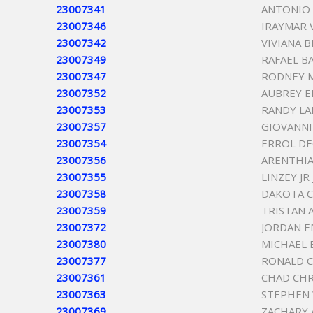
23007341
ANTONIO 
23007346
IRAYMAR 
23007342
VIVIANA 
23007349
RAFAEL B
23007347
RODNEY 
23007352
AUBREY E
23007353
RANDY L
23007357
GIOVANN
23007354
ERROL D
23007356
ARENTHIA
23007355
LINZEY JR
23007358
DAKOTA 
23007359
TRISTAN 
23007372
JORDAN E
23007380
MICHAEL
23007377
RONALD 
23007361
CHAD CHR
23007363
STEPHEN
23007369
ZACHARY 