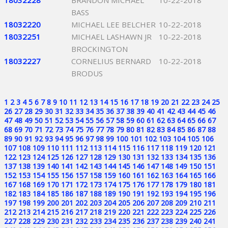
18032228
BRANDON MICHAEL
10-22-2018
BASS
18032220
MICHAEL LEE BELCHER
10-22-2018
18032251
MICHAEL LASHAWN JR
10-22-2018
BROCKINGTON
18032227
CORNELIUS BERNARD
10-22-2018
BRODUS
1
2
3
4
5
6
7
8
9
10
11
12
13
14
15
16
17
18
19
20
21
22
23
24
25
26
27
28
29
30
31
32
33
34
35
36
37
38
39
40
41
42
43
44
45
46
47
48
49
50
51
52
53
54
55
56
57
58
59
60
61
62
63
64
65
66
67
68
69
70
71
72
73
74
75
76
77
78
79
80
81
82
83
84
85
86
87
88
89
90
91
92
93
94
95
96
97
98
99
100
101
102
103
104
105
106
107
108
109
110
111
112
113
114
115
116
117
118
119
120
121
122
123
124
125
126
127
128
129
130
131
132
133
134
135
136
137
138
139
140
141
142
143
144
145
146
147
148
149
150
151
152
153
154
155
156
157
158
159
160
161
162
163
164
165
166
167
168
169
170
171
172
173
174
175
176
177
178
179
180
181
182
183
184
185
186
187
188
189
190
191
192
193
194
195
196
197
198
199
200
201
202
203
204
205
206
207
208
209
210
211
212
213
214
215
216
217
218
219
220
221
222
223
224
225
226
227
228
229
230
231
232
233
234
235
236
237
238
239
240
241