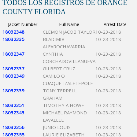
TODOS LOS REGISTROS DE ORANGE
COUNTY FLORIDA
Jacket Number
Full Name
Arrest Date
18032348
CLEMON JACOB TAYLOR
10-23-2018
18032335
BLADIMIR
10-23-2018
ALFAROCHAVARRIA
18032347
CYNTHIA
10-23-2018
CORCHADOVILLANUEVA
18032337
GILBERT CRUZ
10-23-2018
18032349
CAMILO O
10-23-2018
CUAQUETZALETEPOLE
18032339
TONY TERRELL
10-23-2018
GRAHAM
18032351
TIMOTHY A HOWE
10-23-2018
18032343
MICHAEL RAYMOND
10-23-2018
LAVALLEE
18032356
JUNIO LOUIS
10-23-2018
18032355
LAURIE ELIZABETH
10-23-2018