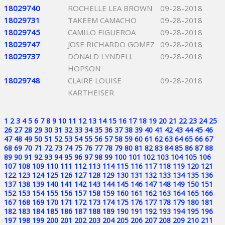
18029740
ROCHELLE LEA BROWN
09-28-2018
18029731
TAKEEM CAMACHO
09-28-2018
18029745
CAMILO FIGUEROA
09-28-2018
18029747
JOSE RICHARDO GOMEZ
09-28-2018
18029737
DONALD LYNDELL
09-28-2018
HOPSON
18029748
CLAIRE LOUISE
09-28-2018
KARTHEISER
1
2
3
4
5
6
7
8
9
10
11
12
13
14
15
16
17
18
19
20
21
22
23
24
25
26
27
28
29
30
31
32
33
34
35
36
37
38
39
40
41
42
43
44
45
46
47
48
49
50
51
52
53
54
55
56
57
58
59
60
61
62
63
64
65
66
67
68
69
70
71
72
73
74
75
76
77
78
79
80
81
82
83
84
85
86
87
88
89
90
91
92
93
94
95
96
97
98
99
100
101
102
103
104
105
106
107
108
109
110
111
112
113
114
115
116
117
118
119
120
121
122
123
124
125
126
127
128
129
130
131
132
133
134
135
136
137
138
139
140
141
142
143
144
145
146
147
148
149
150
151
152
153
154
155
156
157
158
159
160
161
162
163
164
165
166
167
168
169
170
171
172
173
174
175
176
177
178
179
180
181
182
183
184
185
186
187
188
189
190
191
192
193
194
195
196
197
198
199
200
201
202
203
204
205
206
207
208
209
210
211