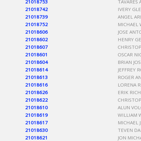
21018753
TAVARES 
21018742
IVERY GL
21018739
ANGEL AR
21018752
MICHAEL 
21018606
JOSE ANT
21018602
HENRY G
21018607
CHRISTOP
21018601
OSCAR N
21018604
BRIAN JO
21018614
JEFFREY 
21018613
ROGER A
21018616
LORENA R
21018626
ERIK RIC
21018622
CHRISTOP
21018610
ALUN VOL
21018619
WILLIAM 
21018617
MICHAEL 
21018630
TEVEN D
21018621
JON MICH