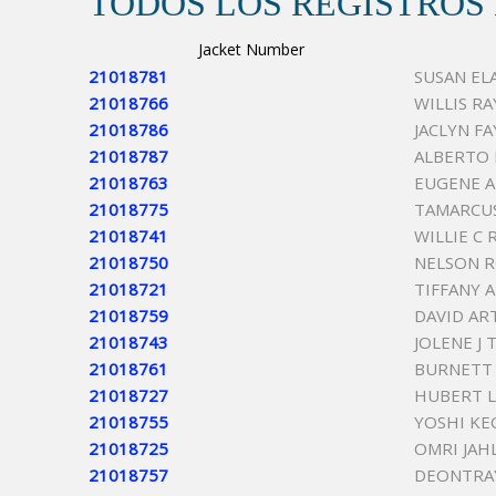
TODOS LOS REGISTROS
Jacket Number
21018781
SUSAN EL
21018766
WILLIS R
21018786
JACLYN FA
21018787
ALBERTO 
21018763
EUGENE 
21018775
TAMARCU
21018741
WILLIE C
21018750
NELSON 
21018721
TIFFANY 
21018759
DAVID AR
21018743
JOLENE J
21018761
BURNETT 
21018727
HUBERT L
21018755
YOSHI KE
21018725
OMRI JAH
21018757
DEONTRAY