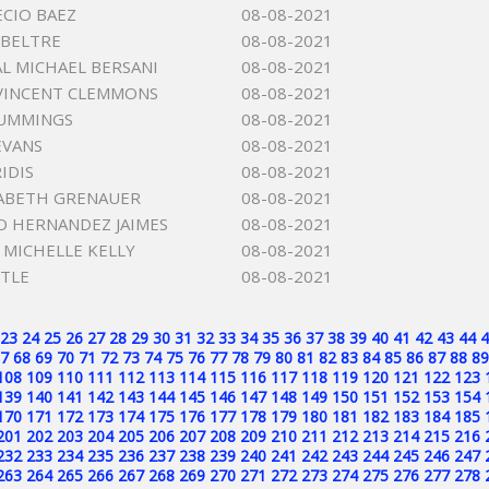
ECIO BAEZ
08-08-2021
 BELTRE
08-08-2021
L MICHAEL BERSANI
08-08-2021
VINCENT CLEMMONS
08-08-2021
CUMMINGS
08-08-2021
EVANS
08-08-2021
IDIS
08-08-2021
ZABETH GRENAUER
08-08-2021
O HERNANDEZ JAIMES
08-08-2021
MICHELLE KELLY
08-08-2021
TTLE
08-08-2021
23
24
25
26
27
28
29
30
31
32
33
34
35
36
37
38
39
40
41
42
43
44
4
7
68
69
70
71
72
73
74
75
76
77
78
79
80
81
82
83
84
85
86
87
88
89
108
109
110
111
112
113
114
115
116
117
118
119
120
121
122
123
139
140
141
142
143
144
145
146
147
148
149
150
151
152
153
154
170
171
172
173
174
175
176
177
178
179
180
181
182
183
184
185
201
202
203
204
205
206
207
208
209
210
211
212
213
214
215
216
232
233
234
235
236
237
238
239
240
241
242
243
244
245
246
247
263
264
265
266
267
268
269
270
271
272
273
274
275
276
277
278