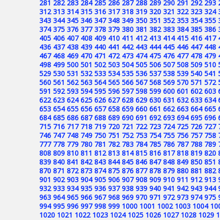
281
282
283
284
285
286
287
288
289
290
291
292
293
312
313
314
315
316
317
318
319
320
321
322
323
324
343
344
345
346
347
348
349
350
351
352
353
354
355
374
375
376
377
378
379
380
381
382
383
384
385
386
405
406
407
408
409
410
411
412
413
414
415
416
417
436
437
438
439
440
441
442
443
444
445
446
447
448
467
468
469
470
471
472
473
474
475
476
477
478
479
498
499
500
501
502
503
504
505
506
507
508
509
510
529
530
531
532
533
534
535
536
537
538
539
540
541
560
561
562
563
564
565
566
567
568
569
570
571
572
591
592
593
594
595
596
597
598
599
600
601
602
603
622
623
624
625
626
627
628
629
630
631
632
633
634
653
654
655
656
657
658
659
660
661
662
663
664
665
684
685
686
687
688
689
690
691
692
693
694
695
696
715
716
717
718
719
720
721
722
723
724
725
726
727
746
747
748
749
750
751
752
753
754
755
756
757
758
777
778
779
780
781
782
783
784
785
786
787
788
789
808
809
810
811
812
813
814
815
816
817
818
819
820
839
840
841
842
843
844
845
846
847
848
849
850
851
870
871
872
873
874
875
876
877
878
879
880
881
882
901
902
903
904
905
906
907
908
909
910
911
912
913
932
933
934
935
936
937
938
939
940
941
942
943
944
963
964
965
966
967
968
969
970
971
972
973
974
975
994
995
996
997
998
999
1000
1001
1002
1003
1004
10
1020
1021
1022
1023
1024
1025
1026
1027
1028
1029
1