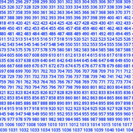
294
295
296
297
298
299
300
301
302
303
304
305
306
307
308
309
325
326
327
328
329
330
331
332
333
334
335
336
337
338
339
340
356
357
358
359
360
361
362
363
364
365
366
367
368
369
370
371
387
388
389
390
391
392
393
394
395
396
397
398
399
400
401
402
418
419
420
421
422
423
424
425
426
427
428
429
430
431
432
433
449
450
451
452
453
454
455
456
457
458
459
460
461
462
463
464
480
481
482
483
484
485
486
487
488
489
490
491
492
493
494
495
511
512
513
514
515
516
517
518
519
520
521
522
523
524
525
526
542
543
544
545
546
547
548
549
550
551
552
553
554
555
556
557
573
574
575
576
577
578
579
580
581
582
583
584
585
586
587
588
604
605
606
607
608
609
610
611
612
613
614
615
616
617
618
619
635
636
637
638
639
640
641
642
643
644
645
646
647
648
649
650
666
667
668
669
670
671
672
673
674
675
676
677
678
679
680
681
697
698
699
700
701
702
703
704
705
706
707
708
709
710
711
712
728
729
730
731
732
733
734
735
736
737
738
739
740
741
742
743
759
760
761
762
763
764
765
766
767
768
769
770
771
772
773
774
790
791
792
793
794
795
796
797
798
799
800
801
802
803
804
805
821
822
823
824
825
826
827
828
829
830
831
832
833
834
835
836
852
853
854
855
856
857
858
859
860
861
862
863
864
865
866
867
883
884
885
886
887
888
889
890
891
892
893
894
895
896
897
898
914
915
916
917
918
919
920
921
922
923
924
925
926
927
928
929
945
946
947
948
949
950
951
952
953
954
955
956
957
958
959
960
976
977
978
979
980
981
982
983
984
985
986
987
988
989
990
991
05
1006
1007
1008
1009
1010
1011
1012
1013
1014
1015
1016
1017
030
1031
1032
1033
1034
1035
1036
1037
1038
1039
1040
1041
104