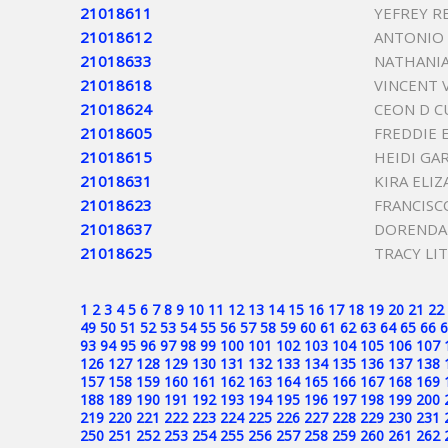
21018611
YEFREY R
21018612
ANTONIO
21018633
NATHANIA
21018618
VINCENT 
21018624
CEON D 
21018605
FREDDIE 
21018615
HEIDI GAR
21018631
KIRA ELI
21018623
FRANCISC
21018637
DORENDA 
21018625
TRACY LI
1
2
3
4
5
6
7
8
9
10
11
12
13
14
15
16
17
18
19
20
21
22
49
50
51
52
53
54
55
56
57
58
59
60
61
62
63
64
65
66
6
93
94
95
96
97
98
99
100
101
102
103
104
105
106
107
126
127
128
129
130
131
132
133
134
135
136
137
138
157
158
159
160
161
162
163
164
165
166
167
168
169
188
189
190
191
192
193
194
195
196
197
198
199
200
219
220
221
222
223
224
225
226
227
228
229
230
231
250
251
252
253
254
255
256
257
258
259
260
261
262