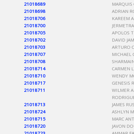
21018689
MARQUIS
21018698
ADRIAN R
21018706
KAREEM A
21018700
JERMETR
21018705
APOLOS T
21018702
DAVID JA
21018703
ARTURO 
21018707
MICHAEL 
21018708
SHARMAIN
21018714
CARMEN 
21018710
WENDY M
21018717
GENESIS 
21018711
WILMER 
RODRIGU
21018713
JAMES RU
21018724
ASHLYN 
21018715
MARC ANT
21018720
JAVON DO
21018723
AMMAR FA