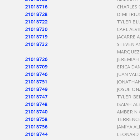
21018716
CHARLES 
21018728
DIMITRIU
21018722
TYLER BL
21018730
CARL ALVI
21018719
JACARRE 
21018732
STEVEN 
MARQUEZ
21018726
JEREMIAH
21018709
ERICA DA
21018746
JUAN VAL
21018751
JONATHA
21018749
JOSUE ON
21018747
TYLER GE
21018748
ISAIAH A
21018740
AMBER N 
21018758
TERRENCE
21018756
JAMIYA AL
21018744
LEONARD 