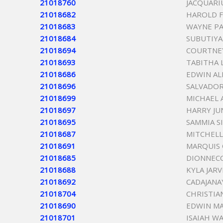
21018760
JACQUARI
21018682
HAROLD 
21018683
WAYNE PA
21018684
SUBUTIYA
21018694
COURTNE
21018693
TABITHA 
21018686
EDWIN AL
21018696
SALVADOR
21018699
MICHAEL 
21018697
HARRY JU
21018695
SAMMIA 
21018687
MITCHELL
21018691
MARQUIS
21018685
DIONNECC
21018688
KYLA JARV
21018692
CADAJANA
21018704
CHRISTIA
21018690
EDWIN MA
21018701
ISAIAH W