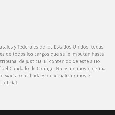
tatales y federales de los Estados Unidos, todas
tes de todos los cargos que se le imputan hasta
ibunal de justicia. El contenido de este sitio
iff del Condado de Orange. No asumimos ninguna
nexacta o fechada y no actualizaremos el
udicial.