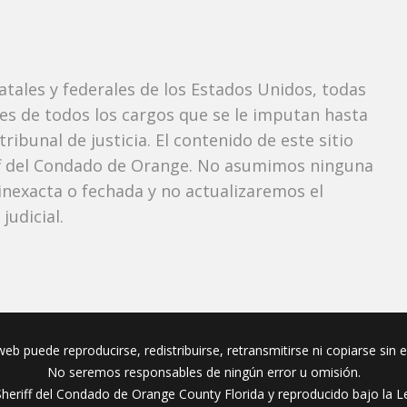
tatales y federales de los Estados Unidos, todas
tes de todos los cargos que se le imputan hasta
ibunal de justicia. El contenido de este sitio
iff del Condado de Orange. No asumimos ninguna
nexacta o fechada y no actualizaremos el
udicial.
eb puede reproducirse, redistribuirse, retransmitirse ni copiarse sin 
No seremos responsables de ningún error u omisión.
Sheriff del Condado de Orange County Florida y reproducido bajo la Le