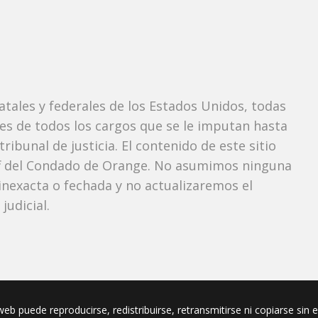
tatales y federales de los Estados Unidos, todas
tes de todos los cargos que se le imputan hasta
ibunal de justicia. El contenido de este sitio
iff del Condado de Orange. No asumimos ninguna
nexacta o fechada y no actualizaremos el
udicial.
eb puede reproducirse, redistribuirse, retransmitirse ni copiarse sin 