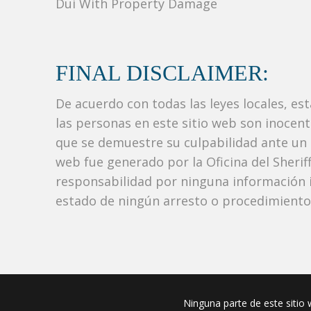
Dui With Property Damage
FINAL DISCLAIMER:
De acuerdo con todas las leyes locales, es
las personas en este sitio web son inocen
que se demuestre su culpabilidad ante un tr
web fue generado por la Oficina del Sher
responsabilidad por ninguna información i
estado de ningún arresto o procedimiento j
Ninguna parte de este sitio w