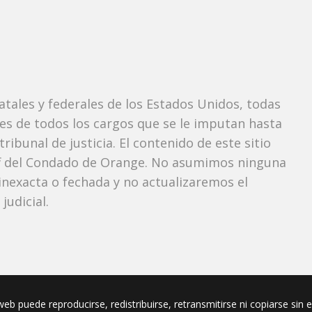
tatales y federales de los Estados Unidos, todas
tes de todos los cargos que se le imputan hasta
ibunal de justicia. El contenido de este sitio
iff del Condado de Orange. No asumimos ninguna
nexacta o fechada y no actualizaremos el
udicial.
eb puede reproducirse, redistribuirse, retransmitirse ni copiarse sin 