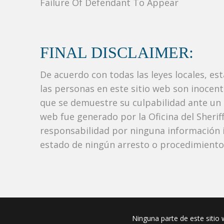
Failure Of Defendant To Appear
FINAL DISCLAIMER:
De acuerdo con todas las leyes locales, es
las personas en este sitio web son inocen
que se demuestre su culpabilidad ante un tr
web fue generado por la Oficina del Sher
responsabilidad por ninguna información i
estado de ningún arresto o procedimiento j
Ninguna parte de este sitio w