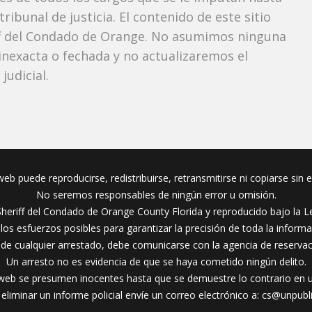
ibunal de justicia. El contenido de este sitio
iff del Condado de Orange. No asumimos ninguna
nexacta o fechada y no actualizaremos el
udicial.
eb puede reproducirse, redistribuirse, retransmitirse ni copiarse sin 
No seremos responsables de ningún error u omisión.
Sheriff del Condado de Orange County Florida y reproducido bajo la Le
s esfuerzos posibles para garantizar la precisión de toda la inform
 de cualquier arrestado, debe comunicarse con la agencia de reserva
Un arresto no es evidencia de que se haya cometido ningún delito.
web se presumen inocentes hasta que se demuestre lo contrario en un 
eliminar un informe policial envíe un correo electrónico a:
cs@unpubl