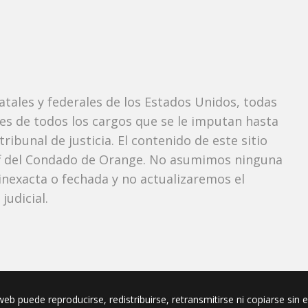
tatales y federales de los Estados Unidos, todas
tes de todos los cargos que se le imputan hasta
ibunal de justicia. El contenido de este sitio
iff del Condado de Orange. No asumimos ninguna
nexacta o fechada y no actualizaremos el
udicial.
eb puede reproducirse, redistribuirse, retransmitirse ni copiarse sin 