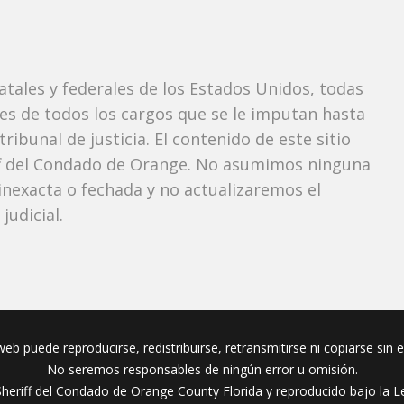
tatales y federales de los Estados Unidos, todas
tes de todos los cargos que se le imputan hasta
ibunal de justicia. El contenido de este sitio
iff del Condado de Orange. No asumimos ninguna
nexacta o fechada y no actualizaremos el
udicial.
eb puede reproducirse, redistribuirse, retransmitirse ni copiarse sin 
No seremos responsables de ningún error u omisión.
Sheriff del Condado de Orange County Florida y reproducido bajo la Le