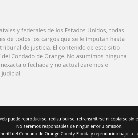
tatales y federales de los Estados Unidos, todas
tes de todos los cargos que se le imputan hasta
ibunal de justicia. El contenido de este sitio
iff del Condado de Orange. No asumimos ninguna
nexacta o fechada y no actualizaremos el
udicial.
eb puede reproducirse, redistribuirse, retransmitirse ni copiarse sin 
No seremos responsables de ningún error u omisión.
Sheriff del Condado de Orange County Florida y reproducido bajo la Le