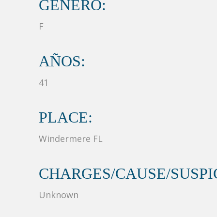
GÉNERO:
F
AÑOS:
41
PLACE:
Windermere FL
CHARGES/CAUSE/SUSPIC
Unknown