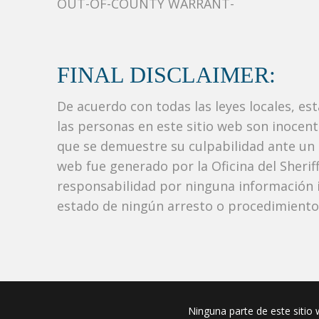
OUT-OF-COUNTY WARRANT-
FINAL DISCLAIMER:
De acuerdo con todas las leyes locales, es
las personas en este sitio web son inocen
que se demuestre su culpabilidad ante un tr
web fue generado por la Oficina del Sher
responsabilidad por ninguna información i
estado de ningún arresto o procedimiento j
Ninguna parte de este sitio w