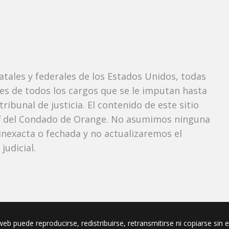
tatales y federales de los Estados Unidos, todas
tes de todos los cargos que se le imputan hasta
ibunal de justicia. El contenido de este sitio
iff del Condado de Orange. No asumimos ninguna
nexacta o fechada y no actualizaremos el
udicial.
eb puede reproducirse, redistribuirse, retransmitirse ni copiarse sin 