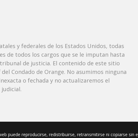
tatales y federales de los Estados Unidos, todas
tes de todos los cargos que se le imputan hasta
ibunal de justicia. El contenido de este sitio
iff del Condado de Orange. No asumimos ninguna
nexacta o fechada y no actualizaremos el
udicial.
eb puede reproducirse, redistribuirse, retransmitirse ni copiarse sin 