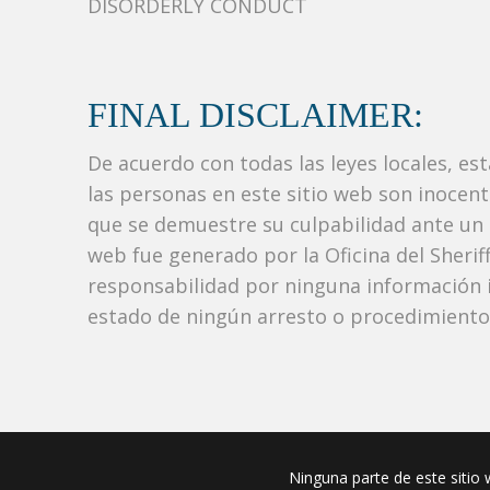
DISORDERLY CONDUCT
FINAL DISCLAIMER:
De acuerdo con todas las leyes locales, es
las personas en este sitio web son inocen
que se demuestre su culpabilidad ante un tr
web fue generado por la Oficina del Sher
responsabilidad por ninguna información i
estado de ningún arresto o procedimiento j
Ninguna parte de este sitio w