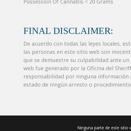
Possession Of Cannabis < 20 Grams
FINAL DISCLAIMER:
De acuerdo con todas las leyes locales, es
las personas en este sitio web son inocen
que se demuestre su culpabilidad ante un tr
web fue generado por la Oficina del Sher
responsabilidad por ninguna información i
estado de ningún arresto o procedimiento j
Ninguna parte de este sitio w