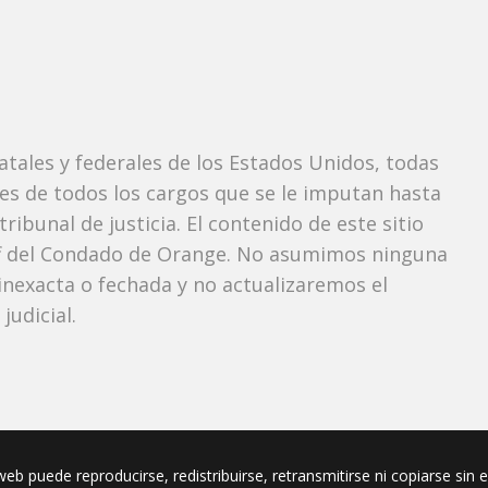
tatales y federales de los Estados Unidos, todas
tes de todos los cargos que se le imputan hasta
ibunal de justicia. El contenido de este sitio
iff del Condado de Orange. No asumimos ninguna
nexacta o fechada y no actualizaremos el
udicial.
eb puede reproducirse, redistribuirse, retransmitirse ni copiarse sin 