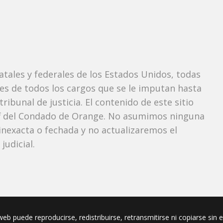
tatales y federales de los Estados Unidos, todas
tes de todos los cargos que se le imputan hasta
ibunal de justicia. El contenido de este sitio
iff del Condado de Orange. No asumimos ninguna
nexacta o fechada y no actualizaremos el
udicial.
eb puede reproducirse, redistribuirse, retransmitirse ni copiarse sin 