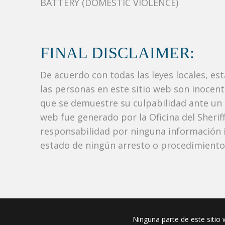
BATTERY (DOMESTIC VIOLENCE)
FINAL DISCLAIMER:
De acuerdo con todas las leyes locales, es
las personas en este sitio web son inocen
que se demuestre su culpabilidad ante un tr
web fue generado por la Oficina del Sher
responsabilidad por ninguna información i
estado de ningún arresto o procedimiento j
Ninguna parte de este sitio w