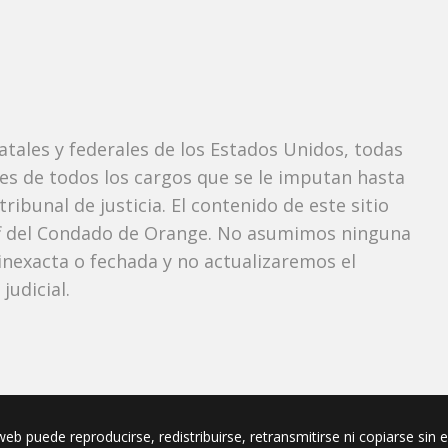
tatales y federales de los Estados Unidos, todas
tes de todos los cargos que se le imputan hasta
ibunal de justicia. El contenido de este sitio
iff del Condado de Orange. No asumimos ninguna
nexacta o fechada y no actualizaremos el
udicial.
eb puede reproducirse, redistribuirse, retransmitirse ni copiarse sin 