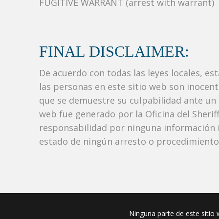
FUGITIVE WARRANT (arrest with warrant)
FINAL DISCLAIMER:
De acuerdo con todas las leyes locales, es
las personas en este sitio web son inocen
que se demuestre su culpabilidad ante un tr
web fue generado por la Oficina del Sher
responsabilidad por ninguna información i
estado de ningún arresto o procedimiento j
Ninguna parte de este sitio w