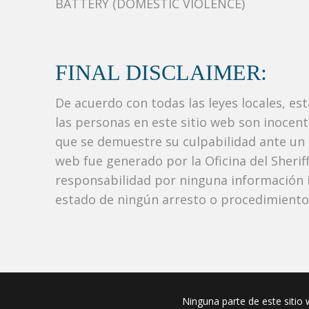
BATTERY (DOMESTIC VIOLENCE)
FINAL DISCLAIMER:
De acuerdo con todas las leyes locales, es
las personas en este sitio web son inocen
que se demuestre su culpabilidad ante un tr
web fue generado por la Oficina del Sher
responsabilidad por ninguna información i
estado de ningún arresto o procedimiento j
Ninguna parte de este sitio w