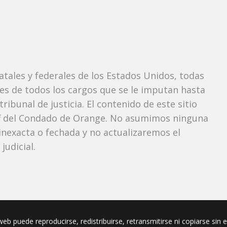
tatales y federales de los Estados Unidos, todas
tes de todos los cargos que se le imputan hasta
ibunal de justicia. El contenido de este sitio
iff del Condado de Orange. No asumimos ninguna
nexacta o fechada y no actualizaremos el
udicial.
eb puede reproducirse, redistribuirse, retransmitirse ni copiarse sin 