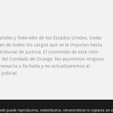
tatales y federales de los Estados Unidos, todas
tes de todos los cargos que se le imputan hasta
ibunal de justicia. El contenido de este sitio
iff del Condado de Orange. No asumimos ninguna
nexacta o fechada y no actualizaremos el
udicial.
eb puede reproducirse, redistribuirse, retransmitirse ni copiarse sin 