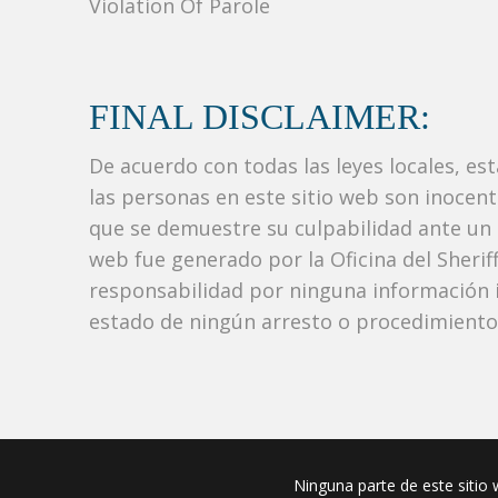
Violation Of Parole
FINAL DISCLAIMER:
De acuerdo con todas las leyes locales, es
las personas en este sitio web son inocen
que se demuestre su culpabilidad ante un tr
web fue generado por la Oficina del Sher
responsabilidad por ninguna información i
estado de ningún arresto o procedimiento j
Ninguna parte de este sitio w